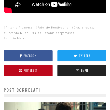
Antonio Albanese
Fabrizio Bentivoglio
Grazie ragazzi
Riccardo Milani
slide
sonia bergamasco
Vinicio Marchioni
FACEBOOK
TWITTER
PINTEREST
EMAIL
POST CORRELATI