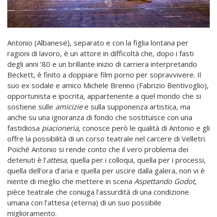
Antonio (Albanese), separato e con la figlia lontana per
ragioni di lavoro, è un attore in difficoltà che, dopo i fasti
degli anni ’80 e un brillante inizio di carriera interpretando
Beckett, è finito a doppiare film porno per sopravvivere. Il
suo ex sodale e amico Michele Brenno (Fabrizio Bentivoglio),
opportunista e ipocrita, appartenente a quel mondo che si
sostiene sulle
amicizie
e sulla supponenza artistica, ma
anche su una ignoranza di fondo che sostituisce con una
fastidiosa
piacioneria
, conosce però le qualità di Antonio e gli
offre la possibilità di un corso teatrale nel carcere di Velletri.
Poiché Antonio si rende conto che il vero problema dei
detenuti è l’
attesa
, quella per i colloqui, quella per i processi,
quella dell’ora d’aria e quella per uscire dalla galera, non vi è
niente di meglio che mettere in scena
Aspettando Godot
,
pièce teatrale che coniuga l’assurdità di una condizione
umana con l’attesa (eterna) di un suo possibile
miglioramento.