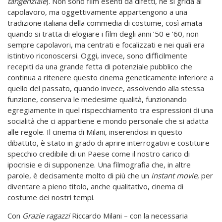
tangenziale
). Non sono film esenti da difetti, né si grida al
capolavoro, ma oggettivamente appartengono a una
tradizione italiana della commedia di costume, così amata
quando si tratta di elogiare i film degli anni ’50 e ’60, non
sempre capolavori, ma centrati e focalizzati e nei quali era
istintivo riconoscersi. Oggi, invece, sono difficilmente
recepiti da una grande fetta di potenziale pubblico che
continua a ritenere questo cinema geneticamente inferiore a
quello del passato, quando invece, assolvendo alla stessa
funzione, conserva le medesime qualità, funzionando
egregiamente in quel rispecchiamento tra espressioni di una
socialità che ci appartiene e mondo personale che si adatta
alle regole. Il cinema di Milani, inserendosi in questo
dibattito, è stato in grado di aprire interrogativi e costituire
specchio credibile di un Paese come il nostro carico di
ipocrisie e di supponenze. Una filmografia che, in altre
parole, è decisamente molto di più che un
instant movie
, per
diventare a pieno titolo, anche qualitativo, cinema di
costume dei nostri tempi.
Con
Grazie ragazzi
Riccardo Milani – con la necessaria