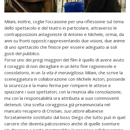
Milani, inoltre, coglie l’occasione per una riflessione sul tema
dello spettacolo e del teatro in particolare, attraverso le
contrapposizioni antagoniste di Antonio e Michele, ormai, da
anni su fronti opposti rappresentando due visioni, due anime
di uno spettacolo che finisce per essere adeguato ai soli
gusti del pubblico.
Forse uno dei pregi maggiori del film è quello di avere avuto
il coraggio di non deragliare in un lieto fine ragionevole e
consolatorio, in un
la vita è meravigliosa
. Milani, che scrive la
sceneggiatura in collaborazione con Michele Astori, possiede
la sicurezza e la mano ferma per rompere le attese e
spiazzare i suoi spettatori, con la rinuncia alla consolazione,
ma con la responsabilità ora attribuita ai suoi commoventi
detenuti. Una scelta coraggiosa già preannunciata nel
mancato recupero di Cristian,
suo attore
albanese
forzatamente sostituito dal boss Diego che tutto può in quel
carcere che diventa palcoscenico anche di quelle sventure.
Un discorso a parte meriterebbe la preziosa collaborazione