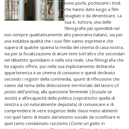
sono pochi, pochissimi i titoli
che hanno dato luogo a film
sbagliati o da dimenticare. La
sua è, tuttora, una delle
filmografie più spendibili nel
non sempre qualitativamente alto panorama italiano, sia per
una indubbia qualità che i suoi film sanno esprimere che
supera di qualche spanna la media del cinema di casa nostra,
sia per la focalizzazione di alcuni temi tutt’altro che secondari
nel dibattito quotidiano e nella vita reale. Una filmografia che
ha saputo offrire, pur nella sua implicitamente dichiarata
appartenenza a un cinema di consumo e quindi declinato
secondo i registri della commedia, spunti di riflessione che
vanno dal tema della dislocazione territoriale del lavoro (
Il
posto dell’anima
), alla questione femminile (
Scusate se
esisto
) e all’incapacità della politica (soprattutto quella di
sinistra a ciò naturalmente deputata) di comunicare e di
comprendere le vere esigenze delle classi meno abbienti
con quel tanto di innato darvinismo sociale da sconfinare in
quel tanto condannato razzismo (
Come un gatto in