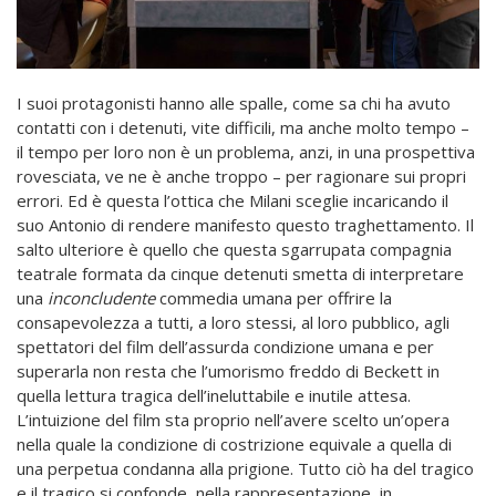
I suoi protagonisti hanno alle spalle, come sa chi ha avuto
contatti con i detenuti, vite difficili, ma anche molto tempo –
il tempo per loro non è un problema, anzi, in una prospettiva
rovesciata, ve ne è anche troppo – per ragionare sui propri
errori. Ed è questa l’ottica che Milani sceglie incaricando il
suo Antonio di rendere manifesto questo traghettamento. Il
salto ulteriore è quello che questa sgarrupata compagnia
teatrale formata da cinque detenuti smetta di interpretare
una
inconcludente
commedia umana per offrire la
consapevolezza a tutti, a loro stessi, al loro pubblico, agli
spettatori del film dell’assurda condizione umana e per
superarla non resta che l’umorismo freddo di Beckett in
quella lettura tragica dell’ineluttabile e inutile attesa.
L’intuizione del film sta proprio nell’avere scelto un’opera
nella quale la condizione di costrizione equivale a quella di
una perpetua condanna alla prigione. Tutto ciò ha del tragico
e il tragico si confonde, nella rappresentazione, in