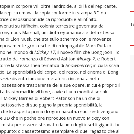
topia in corpore vili: oltre l’androide, al di là del replicante,
 la replica umana, la copia conforme in stampa 3D da
rice desossiribonucleica riproducibile all’infinito…
T
venuti su Niflheim, colonia terrestre governata da
ronymous Marshall, un idiota egomaniacale della stessa
ma di Elon Musk, che sta sullo schermo con le movenze
posamente grottesche di un impagabile Mark Ruffalo.
mo nel mondo di
Mickey 17
, il nuovo film che Bong Joon Ho
tratto dal romanzo di Edward Ashton
Mickey 7
, e Robert
corre la stessa linea tematica di
Snowpiercer
, in cui la scala
cio. La spendibilità del corpo, del resto, nel cinema di Bong
rasite
diventa funzione metaforica incarnata nella
i ossessione trasparente delle sue opere, in cui è proprio il
i a trasformarli in vittime, cavie di una mobilità sociale
o il Mickey Barnes di Robert Pattinson ha un che di
ottoscrive di suo pugno la propria spendibilità, la
e che lo aspetta prima di ogni rinascita: i suoi resti vengono
nte 3D che in poche ore riproduce un nuovo Mickey con
film sta per essere sbranato da uno degli insetti giganti che
7, appunto: diciassettesimo esemplare di quel ragazzo che al