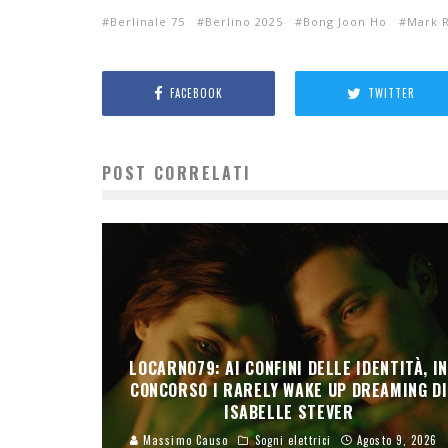
Berlinale 75
Berlino 2025
Bong Joon Ho
Mark R
FACEBOOK
TWITTER
POST CORRELATI
LOCARNO79: AI CONFINI DELLE IDENTITÀ, I
CONCORSO I RARELY WAKE UP DREAMING DI
ISABELLE STEVER
Massimo Causo
Sogni elettrici
Agosto 9, 2026