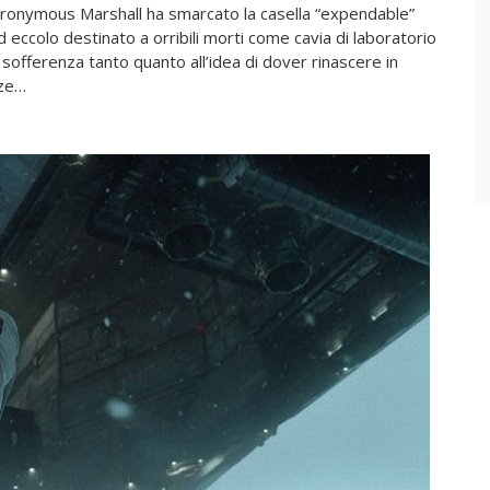
ieronymous Marshall ha smarcato la casella “expendable”
ccolo destinato a orribili morti come cavia di laboratorio
 sofferenza tanto quanto all’idea di dover rinascere in
nze…