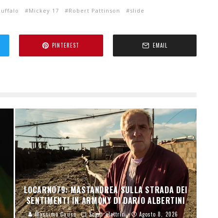
uffalo
Mickey 17
Robert Pattinson
slide
PINTEREST
EMAIL
N
LOCARNO79: MASTANDREA SULLA STRADA DEI
SENTIMENTI IN ARMONY DI DARIO ALBERTINI
Massimo Causo
Sogni elettrici
Agosto 8, 2026