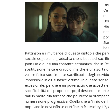
Dis
c’è
mat
Ben
Hie
ris
pom
Sia
ha 
Pattinson è il multieroe di questa distopia che per
sociale segue una gradualità che si basa sul sacrifi
Joon Ho è quasi una costante semantica, che in
Pa
sostituzione fisica e di ruolo, ma che è una sorta d
valore fisico socialmente sacrificabile degli individu
impossibile in cui si nasce vittime. In questo sens
eccezionale, perché è un poveraccio che accetta e s
sacrificabilità del proprio corpo, il destino di mort
dati in pasto alla fornace che poi nutre la stampa
numerazione progressiva. Quello che all’inizio del 
popolano le nevi infinite di Niflheim è il Mickey 1