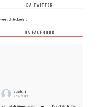
DA TWITTER
weet di @duelsit
DA FACEBOOK
duels.it
5 hours ago
Sequel di Amori & incantesimi (1998) di Griffin