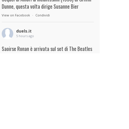
Dunne, questa volta dirige Susanne Bier
View on Facebook
·
Condividi
duels.it
5 hours ago
Saoirse Ronan è arrivata sul set di The Beatles
– A Four-Film Cinematic Event di Sam Mendes.
Interpreterà Linda McCartney al fianco di Paul
Mescal nel ruolo di Paul McCartney.
View on Facebook
·
Condividi
duels.it
5 hours ago
View on Facebook
·
Condividi