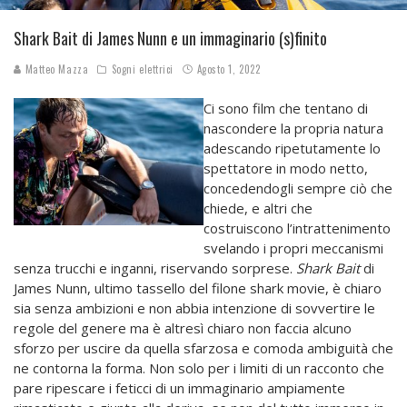
Shark Bait di James Nunn e un immaginario (s)finito
Matteo Mazza
Sogni elettrici
Agosto 1, 2022
Ci sono film che tentano di
nascondere la propria natura
adescando ripetutamente lo
spettatore in modo netto,
concedendogli sempre ciò che
chiede, e altri che
costruiscono l’intrattenimento
svelando i propri meccanismi
senza trucchi e inganni, riservando sorprese.
Shark Bait
di
James Nunn, ultimo tassello del filone shark movie, è chiaro
sia senza ambizioni e non abbia intenzione di sovvertire le
regole del genere ma è altresì chiaro non faccia alcuno
sforzo per uscire da quella sfarzosa e comoda ambiguità che
ne contorna la forma. Non solo per i limiti di un racconto che
pare ripescare i feticci di un immaginario ampiamente