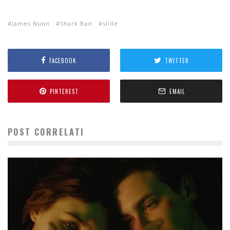
James Nunn
Shark Bait
slide
FACEBOOK
TWITTER
PINTEREST
EMAIL
POST CORRELATI