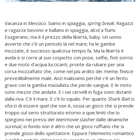
Vacanza in Messico. Siamo in spiaggia,
spring break
. Ragazzi
e ragazze bevono e ballano in spiaggia, alcol a fiumi.
Esagerano, ma è il prezzo della libertà, baby. Un uomo
avverte che c’è un pericolo là nel mare; ha le gambe
mozzate, è successo qualcosa tempo fa. Ma la libertà è
avida e si corre al suo cospetto con pose, selfie, finti sorrisi
e due moto d’acqua luccicanti, pronte da rubare per una
corsa mozzafiato che, come nel più ardito dei
meme
, finisce
prevedibilmente male. Anzi malissimo perché c’è un ferito
grave con la gamba maciullata che perde sangue. E le moto
sono mezze che andate. E i sei cervelli in fuga sono distanti
dalla riva. C’è il mare. E c’è lo squalo.
Per quanto
Shark Bait
si
sforzi di essere quel che non è, ossia un gioco che si prende
troppo sul serio strutturato intorno a quei limiti che lo
spingono nei pressi del
teenmovie slasher
dalle dinamiche
survival
, in fondo non è altro che un gioco ruffiano che si
prende
gioco
dello spettatore. Eppure l’elemento romantico
avrebbe potuto sbilanciare la vicenda in un altrove più