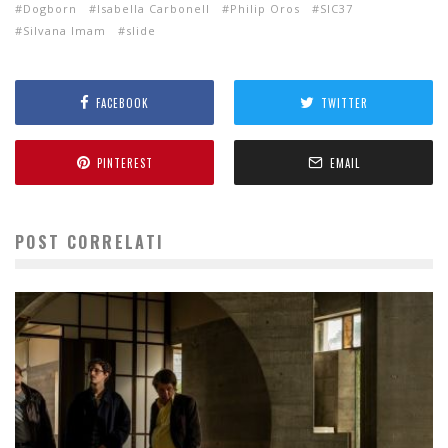
Dogborn
Isabella Carbonell
Philip Oros
SIC37
Silvana Imam
slide
FACEBOOK
TWITTER
PINTEREST
EMAIL
POST CORRELATI