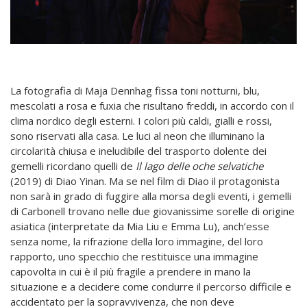
La fotografia di Maja Dennhag fissa toni notturni, blu,
mescolati a rosa e fuxia che risultano freddi, in accordo con il
clima nordico degli esterni. I colori più caldi, gialli e rossi,
sono riservati alla casa. Le luci al neon che illuminano la
circolarità chiusa e ineludibile del trasporto dolente dei
gemelli ricordano quelli de
Il lago delle oche selvatiche
(2019) di Diao Yinan. Ma se nel film di Diao il protagonista
non sarà in grado di fuggire alla morsa degli eventi, i gemelli
di Carbonell trovano nelle due giovanissime sorelle di origine
asiatica (interpretate da Mia Liu e Emma Lu), anch’esse
senza nome, la rifrazione della loro immagine, del loro
rapporto, uno specchio che restituisce una immagine
capovolta in cui è il più fragile a prendere in mano la
situazione e a decidere come condurre il percorso difficile e
accidentato per la sopravvivenza, che non deve