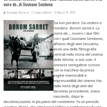
noire de…di Ousmane Sembene
Giuseppe Gariazzo
Sogni elettrici
Marzo 10, 2021
Da non perdere. Da vedere e
rivedere.
Borom sarret
e
La
noire de…
, ovvero i due film
con i quali Ousmane Sembene,
all’inizio degli anni Sessanta,
avviò una delle filmografie
centrali nella storia del cinema
delle Afriche, e non solo. Il
cineasta senegalese scrisse
con la macchina da presa
pagine memorabili e
imprescindibili del cinema che,
dalla metà degli anni del
decennio precedente, stava
nascendo, dopo le
decolonizzazioni, in più paesi del continente. Fu un periodo
creativo, libero, che attraversò l’Africa e Sembene ne fu uno