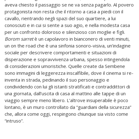
aveva chiesto il passaggio se ne va senza pagarlo. Al povero
protagonista non resta che il ritorno a casa a piedi con il
cavallo, rientrando negli spazi del suo quartiere, a lui
conosciuti e in cui si sente a suo agio, e nella modesta casa
per un confronto doloroso e silenzioso con moglie e figli.
Borom sarret
è un capolavoro in bianconero di venti minuti,
un on the road che è una sinfonia sonoro-visiva, un’indagine
sociale per descrivere comportamenti e situazioni di
disperazione e sopravvivenza urbana, spesso intingendola
di considerazioni umoristiche. Quelle create da Sembene
sono immagini di leggerezza inscalfibile, dove il cinema si re-
inventa in strada, pedinando il suo personaggio e
condividendo con lui gli istanti stratificati e contraddittori di
una giornata, dall’uscita di casa al mattino alle tappe di un
viaggio sempre meno libero. L’altrove insuperabile è poco
lontano, è un muro controllato da “guardiani della sicurezza”
che, allora come oggi, respingono chiunque sia visto come
“intruso”.