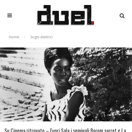
Home
Sogni elettrici
Su Cinema ritrovato – Fuori Sala i seminali Borom sarret e La