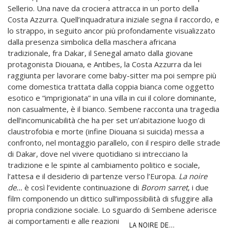
Sellerio. Una nave da crociera attracca in un porto della
Costa Azzurra. Quell’inquadratura iniziale segna il raccordo, e
lo strappo, in seguito ancor più profondamente visualizzato
dalla presenza simbolica della maschera africana
tradizionale, fra Dakar, il Senegal amato dalla giovane
protagonista Diouana, e Antibes, la Costa Azzurra da lei
raggiunta per lavorare come baby-sitter ma poi sempre più
come domestica trattata dalla coppia bianca come oggetto
esotico e “imprigionata” in una villa in cui il colore dominante,
non casualmente, è il bianco. Sembene racconta una tragedia
dell’incomunicabilità che ha per set un’abitazione luogo di
claustrofobia e morte (infine Diouana si suicida) messa a
confronto, nel montaggio parallelo, con il respiro delle strade
di Dakar, dove nel vivere quotidiano si intrecciano la
tradizione e le spinte al cambiamento politico e sociale,
l’attesa e il desiderio di partenze verso l’Europa.
La noire
de…
è così l’evidente continuazione di
Borom sarret
, i due
film componendo un dittico sull’impossibilità di sfuggire alla
propria condizione sociale. Lo sguardo di Sembene aderisce
ai
comportamenti e alle reazioni