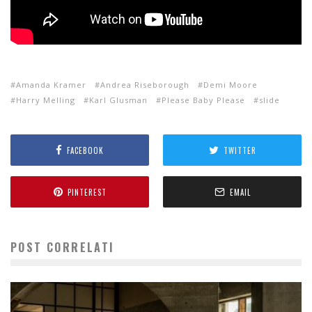
Amanda Kramer
Andrea Riseborough
Demi Moore
Harry Melling
Karl Glusman
Please Baby Please
slide
FACEBOOK
TWITTER
PINTEREST
EMAIL
POST CORRELATI