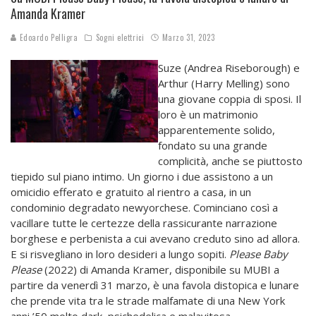
Amanda Kramer
Edoardo Pelligra
Sogni elettrici
Marzo 31, 2023
Suze (Andrea Riseborough) e
Arthur (Harry Melling) sono
una giovane coppia di sposi. Il
loro è un matrimonio
apparentemente solido,
fondato su una grande
complicità, anche se piuttosto
tiepido sul piano intimo. Un giorno i due assistono a un
omicidio efferato e gratuito al rientro a casa, in un
condominio degradato newyorchese. Cominciano così a
vacillare tutte le certezze della rassicurante narrazione
borghese e perbenista a cui avevano creduto sino ad allora.
E si risvegliano in loro desideri a lungo sopiti.
Please Baby
Please
(2022) di Amanda Kramer, disponibile su MUBI a
partire da venerdì 31 marzo, è una favola distopica e lunare
che prende vita tra le strade malfamate di una New York
anni ’50 molto dark, psichedelica e malavitosa.