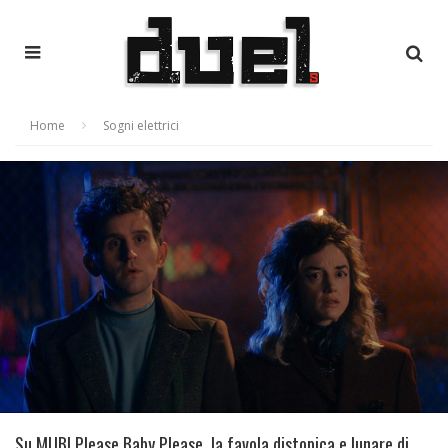
Home
Sogni elettrici
Su MUBI Please Baby Please, la favola distopica e lunare di