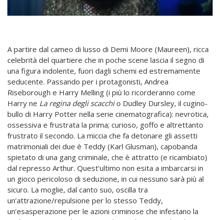
A partire dal cameo di lusso di Demi Moore (Maureen), ricca
celebrità del quartiere che in poche scene lascia il segno di
una figura indolente, fuori dagli schemi ed estremamente
seducente. Passando per i protagonisti, Andrea
Riseborough e Harry Melling (i più lo ricorderanno come
Harry ne
La regina degli scacchi
o Dudley Dursley, il cugino-
bullo di Harry Potter nella serie cinematografica): nevrotica,
ossessiva e frustrata la prima; curioso, goffo e altrettanto
frustrato il secondo.
La miccia che fa detonare gli assetti
matrimoniali dei due è Teddy (Karl Glusman), capobanda
spietato di una gang criminale, che è attratto (e ricambiato)
dal represso Arthur. Quest’ultimo non esita a imbarcarsi in
un gioco pericoloso di seduzione, in cui nessuno sarà più al
sicuro. La moglie, dal canto suo, oscilla tra
un’attrazione/repulsione per lo stesso Teddy,
un’esasperazione per le azioni criminose che infestano la