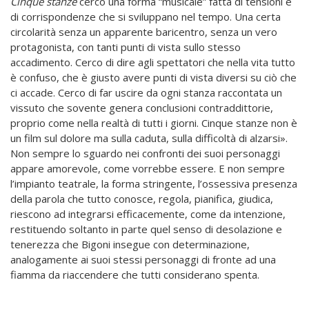
Cinque stanze
cerco una forma “musicale” fatta di tensioni e
di corrispondenze che si sviluppano nel tempo. Una certa
circolarità senza un apparente baricentro, senza un vero
protagonista, con tanti punti di vista sullo stesso
accadimento. Cerco di dire agli spettatori che nella vita tutto
è confuso, che è giusto avere punti di vista diversi su ciò che
ci accade. Cerco di far uscire da ogni stanza raccontata un
vissuto che sovente genera conclusioni contraddittorie,
proprio come nella realtà di tutti i giorni. Cinque stanze non è
un film sul dolore ma sulla caduta, sulla difficoltà di alzarsi».
Non sempre lo sguardo nei confronti dei suoi personaggi
appare amorevole, come vorrebbe essere. E non sempre
l’impianto teatrale, la forma stringente, l’ossessiva presenza
della parola che tutto conosce, regola, pianifica, giudica,
riescono ad integrarsi efficacemente, come da intenzione,
restituendo soltanto in parte quel senso di desolazione e
tenerezza che Bigoni insegue con determinazione,
analogamente ai suoi stessi personaggi di fronte ad una
fiamma da riaccendere che tutti considerano spenta.