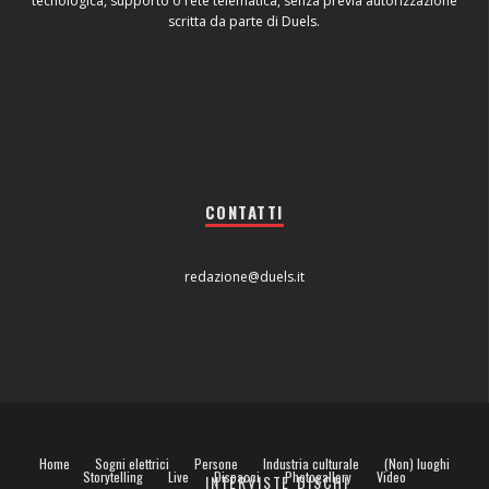
tecnologica, supporto o rete telematica, senza previa autorizzazione
scritta da parte di Duels.
CONTATTI
redazione@duels.it
Home
Sogni elettrici
Persone
Industria culturale
(Non) luoghi
Storytelling
Live
Dispacci
Photogallery
Video
INTERVISTE
DISCHI