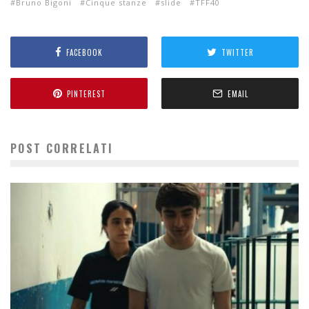
Bruno Bigoni
Cinque stanze
slide
TFF40
FACEBOOK
TWITTER
PINTEREST
EMAIL
POST CORRELATI