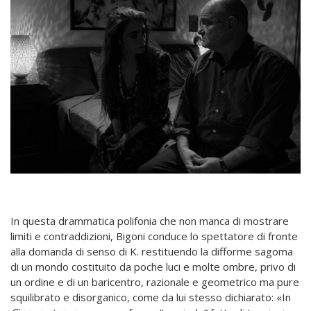
In questa drammatica polifonia che non manca di mostrare
limiti e contraddizioni, Bigoni conduce lo spettatore di fronte
alla domanda di senso di K. restituendo la difforme sagoma
di un mondo costituito da poche luci e molte ombre, privo di
un ordine e di un baricentro, razionale e geometrico ma pure
squilibrato e disorganico, come da lui stesso dichiarato: «In