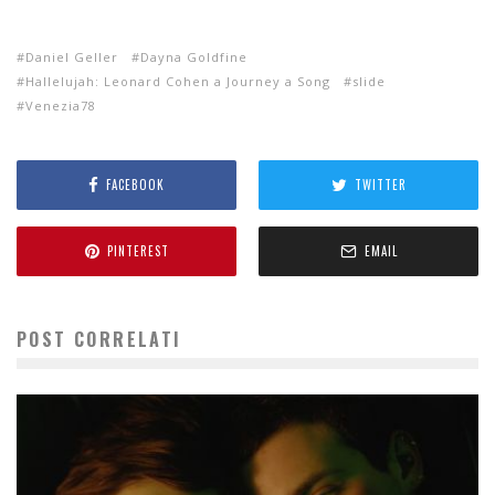
Daniel Geller
Dayna Goldfine
Hallelujah: Leonard Cohen a Journey a Song
slide
Venezia78
FACEBOOK
TWITTER
PINTEREST
EMAIL
POST CORRELATI