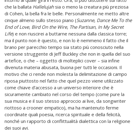
che la ballata
Hallelujah
sia o meno la creatura più preziosa
di Cohen, la bella fra le belle. Personalmente ne metto altre
cinque almeno sullo stesso piano (
Suzanne
,
Dance Me To the
End of Love
,
Bird On the Wire
,
The Partisan
,
In My Secret
Life
) e non riuscirei a buttarne nessuna dalla classica torre;
ma il punto non è questo, e non lo è nemmeno il fatto che il
brano per parecchio tempo sia stato più conosciuto nella
versione struggente di Jeff Buckley che non in quella del suo
artefice, o che – oggetto di molteplici cover – sia infine
divenuta materia abusata, buona per tutti le occasioni. Il
motivo che ci rende non molesta la delimitazione di campo
riposa piuttosto nel fatto che quel pezzo viene utilizzato
come chiave d’accesso a un universo interiore che è
sicuramente cambiato nel corso del tempo (come pure la
sua musica e il suo stesso approccio ai live, da songwriter
riottoso a crooner empatico), ma ha mantenuto ferme
coordinate quali poesia, ricerca spirituale e della felicità,
nonché un rapporto di conflittualità dialettica con la religione
dei suoi avi.