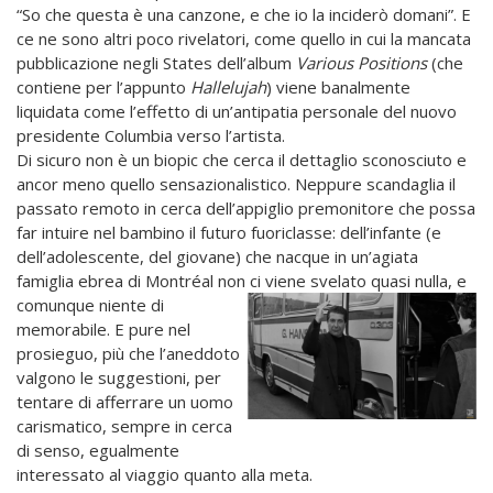
“So che questa è una canzone, e che io la inciderò domani”. E
ce ne sono altri poco rivelatori, come quello in cui la mancata
pubblicazione negli States dell’album
Various Positions
(che
contiene per l’appunto
Hallelujah
) viene banalmente
liquidata come l’effetto di un’antipatia personale del nuovo
presidente Columbia verso l’artista.
Di sicuro non è un biopic che cerca il dettaglio sconosciuto e
ancor meno quello sensazionalistico. Neppure scandaglia il
passato remoto in cerca dell’appiglio premonitore che possa
far intuire nel bambino il futuro fuoriclasse: dell’infante (e
dell’adolescente, del giovane) che nacque in un’agiata
famiglia ebrea di Montréal non ci
viene svelato quasi nulla, e
comunque niente di
memorabile. E pure nel
prosieguo, più che l’aneddoto
valgono le suggestioni, per
tentare di afferrare un uomo
carismatico, sempre in cerca
di senso, egualmente
interessato al viaggio quanto alla meta.