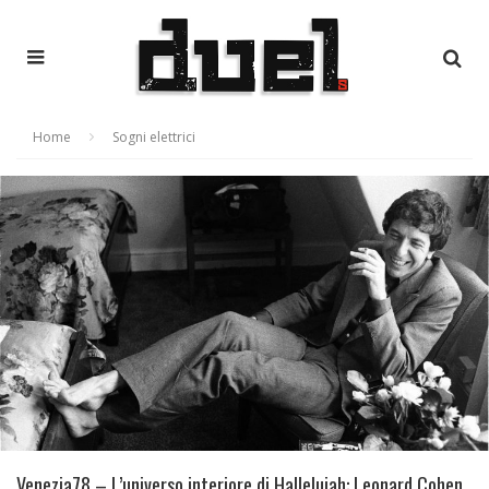
Home
Sogni elettrici
Venezia78 – L’universo interiore di Hallelujah: Leonard Cohen,