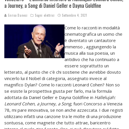
a Journey, a Song di Daniel Geller e Dayna Goldfine
Enrico Danesi
Sogni elettrici
Settembre 4, 2021
Come lo racconti in modalità
cinematografica un uomo che
è diventato un cantautore
immenso , aggiungendo la
musica alla sua poesia, un
antidivo che ha continuato a
essere soprattutto un
letterato, al punto che c’è chi sostiene che avrebbe dovuto
vincerlo lui il Nobel di categoria, assegnato invece al
magnifico Dylan? Come lo racconti Leonard Cohen? Non so
se esiste la prospettiva giusta per farlo, ma la formula
adottata da Daniel Geller e Dayna Goldfine in
Hallelujah:
Leonard Cohen, a Journey, a Song,
fuori Concorso a Venezia
78, mi pare innovativa, se non anche azzeccata. I due registi
utilizzano infatti una canzone tra le molte di una produzione
sontuosa, come magnete che tutto attrae, baricentro
intorno al quale gira il resto. Ora, si può discutere sul fatto