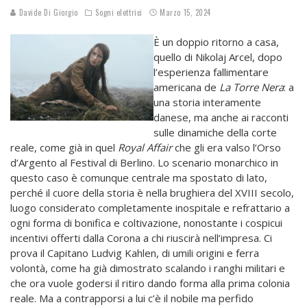
Davide Di Giorgio
Sogni elettrici
Marzo 15, 2024
È un doppio ritorno a casa,
quello di Nikolaj Arcel, dopo
l’esperienza fallimentare
americana de
La Torre Nera
: a
una storia interamente
danese, ma anche ai racconti
sulle dinamiche della corte
reale, come già in quel
Royal Affair
che gli era valso l’Orso
d’Argento al Festival di Berlino. Lo scenario monarchico in
questo caso è comunque centrale ma spostato di lato,
perché il cuore della storia è nella brughiera del XVIII secolo,
luogo considerato completamente inospitale e refrattario a
ogni forma di bonifica e coltivazione, nonostante i cospicui
incentivi offerti dalla Corona a chi riuscirà nell’impresa. Ci
prova il Capitano Ludvig Kahlen, di umili origini e ferra
volontà, come ha già dimostrato scalando i ranghi militari e
che ora vuole godersi il ritiro dando forma alla prima colonia
reale. Ma a contrapporsi a lui c’è il nobile ma perfido