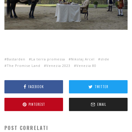
Bastarden
La terra promessa
Nikolaj Arcel
slide
The Promise Land
Venezia 2023
Venezia 80
FACEBOOK
TWITTER
PINTEREST
EMAIL
POST CORRELATI