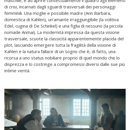
maschile, e ad aprire contestualmente il quadro agli elementi
di crisi, incarnati dagli sguardi trasversali dei personaggi
femminili. Una moglie e possibile madre (Ann Barbara,
domestica di Kahlen), un’amante irraggiungibile (la volitiva
Edel, cugina di De Schinkel) e una figlia di nessuno (la piccola
nomade Anmai). La modernità impressa da questa visione
trasversale, scuote la classicità apparentemente placida del
plot, lasciando emergere tutta la fragilità della visione di
Kahlen e la natura fallace di un sogno che è, di fatto, una
ricorsa a uno status nobiliare proprio di quel mondo che lo
disprezza e lo costringe a compromessi diversi dalle sue più
intime verità.