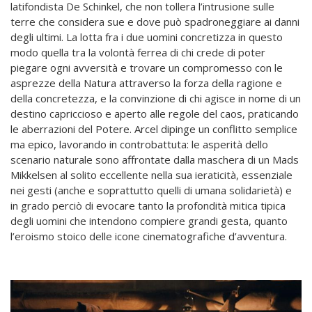
latifondista De Schinkel, che non tollera l’intrusione sulle
terre che considera sue e dove può spadroneggiare ai danni
degli ultimi. La lotta fra i due uomini concretizza in questo
modo quella tra la volontà ferrea di chi crede di poter
piegare ogni avversità e trovare un compromesso con le
asprezze della Natura attraverso la forza della ragione e
della concretezza, e la convinzione di chi agisce in nome di un
destino capriccioso e aperto alle regole del caos, praticando
le aberrazioni del Potere. Arcel dipinge un conflitto semplice
ma epico, lavorando in controbattuta: le asperità dello
scenario naturale sono affrontate dalla maschera di un Mads
Mikkelsen al solito eccellente nella sua ieraticità, essenziale
nei gesti (anche e soprattutto quelli di umana solidarietà) e
in grado perciò di evocare tanto la profondità mitica tipica
degli uomini che intendono compiere grandi gesta, quanto
l’eroismo stoico delle icone cinematografiche d’avventura.