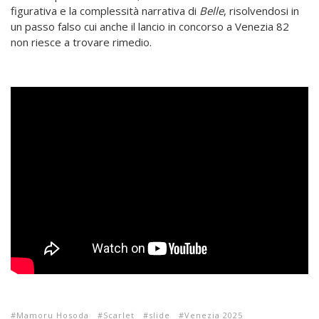
figurativa e la complessità narrativa di
Belle
, risolvendosi in
un passo falso cui anche il lancio in concorso a Venezia 82
non riesce a trovare rimedio.
Mamoru Hosoda
Scarlet
slide
Venezia 2025