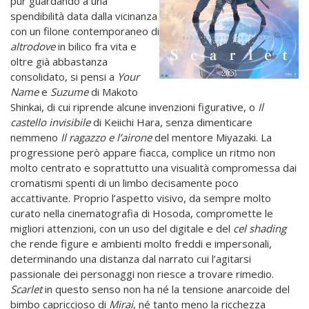
pur guardando a una
spendibilità data dalla vicinanza
con un filone contemporaneo di
altrodove
in bilico fra vita e
oltre già abbastanza
consolidato, si pensi a
Your
Name
e
Suzume
di Makoto
Shinkai, di cui riprende alcune invenzioni figurative, o
Il
castello invisibile
di Keiichi Hara, senza dimenticare
nemmeno
Il ragazzo e l’airone
del mentore Miyazaki. La
progressione però appare fiacca, complice un ritmo non
molto centrato e soprattutto una visualità compromessa dai
cromatismi spenti di un limbo decisamente poco
accattivante. Proprio l’aspetto visivo, da sempre molto
curato nella cinematografia di Hosoda, compromette le
migliori attenzioni, con un uso del digitale e del
cel shading
che rende figure e ambienti molto freddi e impersonali,
determinando una distanza dal narrato cui l’agitarsi
passionale dei personaggi non riesce a trovare rimedio.
Scarlet
in questo senso non ha né la tensione anarcoide del
bimbo capriccioso di
Mirai
, né tanto meno la ricchezza