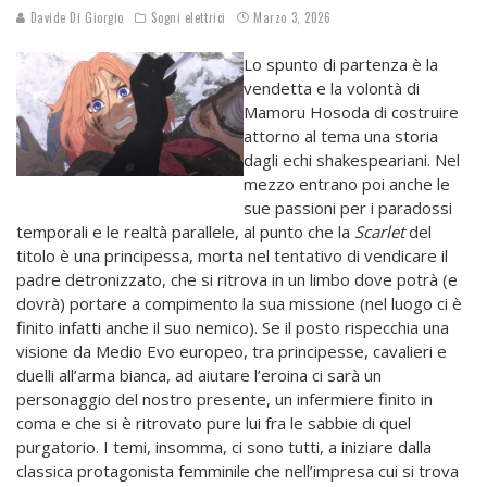
Davide Di Giorgio
Sogni elettrici
Marzo 3, 2026
Lo spunto di partenza è la
vendetta e la volontà di
Mamoru Hosoda di costruire
attorno al tema una storia
dagli echi shakespeariani. Nel
mezzo entrano poi anche le
sue passioni per i paradossi
temporali e le realtà parallele, al punto che la
Scarlet
del
titolo è una principessa, morta nel tentativo di vendicare il
padre detronizzato, che si ritrova in un limbo dove potrà (e
dovrà) portare a compimento la sua missione (nel luogo ci è
finito infatti anche il suo nemico). Se il posto rispecchia una
visione da Medio Evo europeo, tra principesse, cavalieri e
duelli all’arma bianca, ad aiutare l’eroina ci sarà un
personaggio del nostro presente, un infermiere finito in
coma e che si è ritrovato pure lui fra le sabbie di quel
purgatorio. I temi, insomma, ci sono tutti, a iniziare dalla
classica protagonista femminile che nell’impresa cui si trova