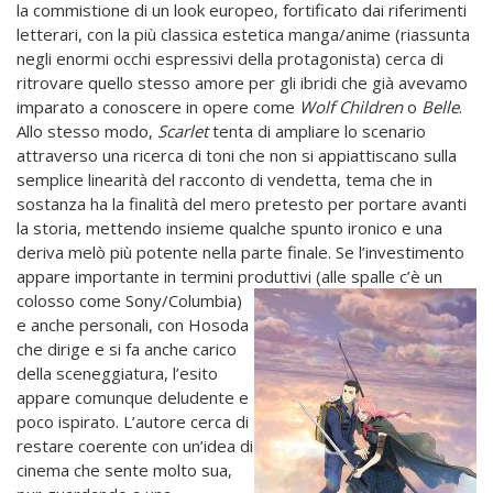
la commistione di un look europeo, fortificato dai riferimenti
letterari, con la più classica estetica manga/anime (riassunta
negli enormi occhi espressivi della protagonista) cerca di
ritrovare quello stesso amore per gli ibridi che già avevamo
imparato a conoscere in opere come
Wolf Children
o
Belle
.
Allo stesso modo,
Scarlet
tenta di ampliare lo scenario
attraverso una ricerca di toni che non si appiattiscano sulla
semplice linearità del racconto di vendetta, tema che in
sostanza ha la finalità del mero pretesto per portare avanti
la storia, mettendo insieme qualche spunto ironico e una
deriva melò più potente nella parte finale. Se l’investimento
appare importante in termini produttivi (alle spalle c’è un
colosso come
Sony/Columbia)
e anche personali, con Hosoda
che dirige e si fa anche carico
della sceneggiatura, l’esito
appare comunque deludente e
poco ispirato. L’autore cerca di
restare coerente con un’idea di
cinema che sente molto sua,