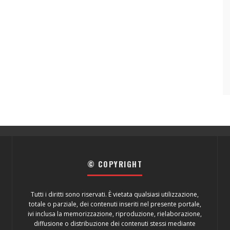
© COPYRIGHT
Tutti i diritti sono riservati. È vietata qualsiasi utilizzazione,
totale o parziale, dei contenuti inseriti nel presente portale,
ivi inclusa la memorizzazione, riproduzione, rielaborazione,
diffusione o distribuzione dei contenuti stessi mediante