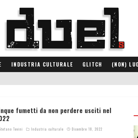
E
INDUSTRIA CULTURALE
GLITCH
(NON) LU
inque fumetti da non perdere usciti nel
022
tefano Tevini
Industria culturale
Dicembre 18, 2022