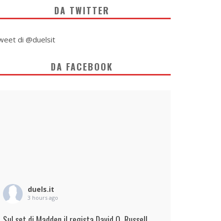
DA TWITTER
weet di @duelsit
DA FACEBOOK
duels.it
3 hours ago
Sul set di Madden il regista David O. Russell