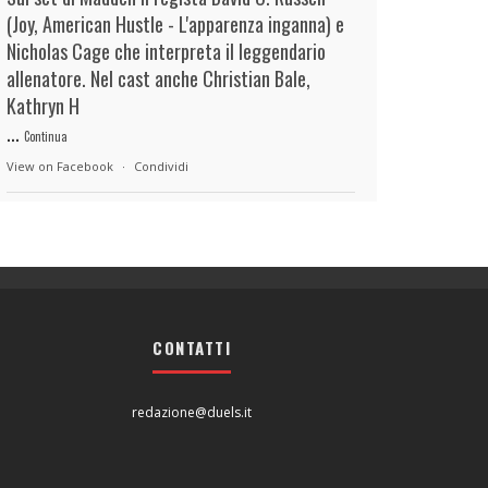
(Joy, American Hustle - L'apparenza inganna) e
Nicholas Cage che interpreta il leggendario
allenatore. Nel cast anche Christian Bale,
Kathryn H
...
Continua
View on Facebook
·
Condividi
duels.it
4 hours ago
View on Facebook
·
Condividi
CONTATTI
duels.it
4 hours ago
View on Facebook
·
Condividi
redazione@duels.it