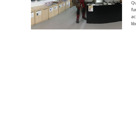
Qu
fu
ac
li