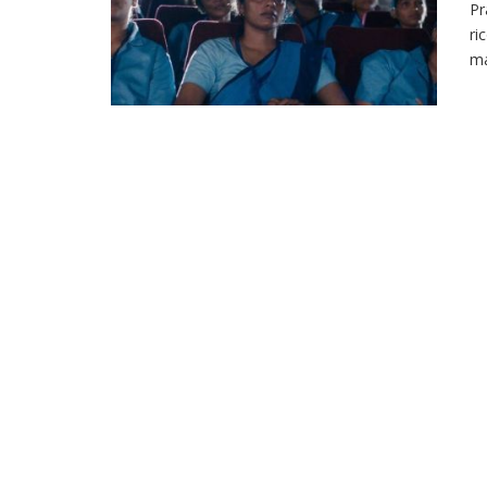
Pr
ri
ma