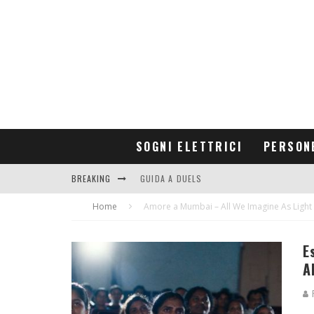
SOGNI ELETTRICI
PERSON
BREAKING
GUIDA A DUELS
Home
CONTRIBUTORS
Amore a Mumbai – All We Imagine As Light
E
A
F