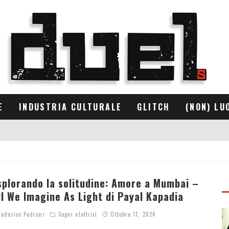
E
INDUSTRIA CULTURALE
GLITCH
(NON) LU
splorando la solitudine: Amore a Mumbai –
ll We Imagine As Light di Payal Kapadia
ederico Pedroni
Sogni elettrici
Ottobre 11, 2024