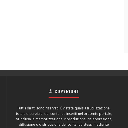
© COPYRIGHT
Tutti i diritti sono riservati. È vietata qualsiasi utilizzazione,
totale o parziale, dei contenuti inseriti nel presente portale,
ivi inclusa la memorizzazione, riproduzione, rielaborazione,
diffusione o distribuzione dei contenuti stessi mediante