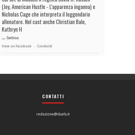
(Joy, American Hustle - L'apparenza inganna) e
Nicholas Cage che interpreta il leggendario
allenatore. Nel cast anche Christian Bale,
Kathryn H
...
Continua
View on Facebook
·
Condividi
duels.it
15 hours ago
View on Facebook
·
Condividi
CONTATTI
duels.it
15 hours ago
View on Facebook
·
Condividi
redazione@duels.it