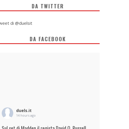
DA TWITTER
weet di @duelsit
DA FACEBOOK
duels.it
14 hours ago
Sul set di Madden il regista David O. Russell