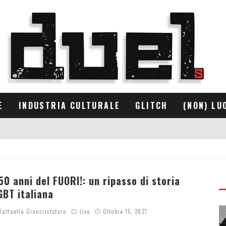
E
INDUSTRIA CULTURALE
GLITCH
(NON) LU
 50 anni del FUORI!: un ripasso di storia
GBT italiana
affaella Giancristofaro
Live
Ottobre 15, 2021