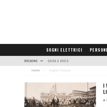
SOGNI ELETTRICI
PERSON
BREAKING
GUIDA A DUELS
Home
CONTRIBUTORS
Angelo Pezzana
I
L
R