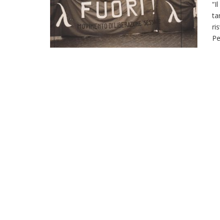
“I
ta
ri
Pe