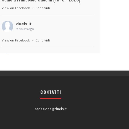
View on Facebook
·
Condividi
duels.it
9 hours ago
View on Facebook
·
Condividi
duels.it
9 hours ago
Sul set di Bad Lieutenant: Tokyo di Takashi
Miike, con Shun Oguri, Lily James , Liv
Morganremake. Remake di Bad Lieutenant di
CONTATTI
Abel Ferrara
View on Facebook
·
Condividi
redazione@duels.it