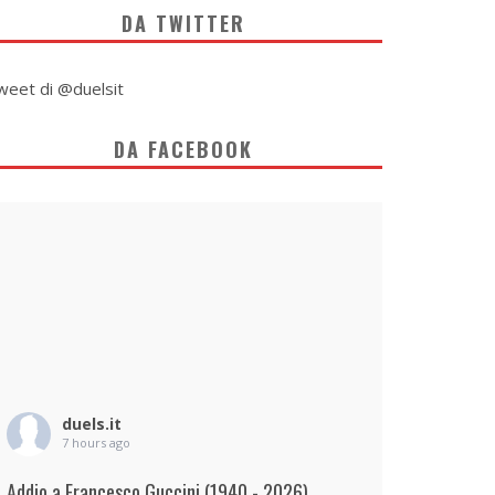
DA TWITTER
weet di @duelsit
DA FACEBOOK
duels.it
7 hours ago
Addio a Francesco Guccini (1940 - 2026)