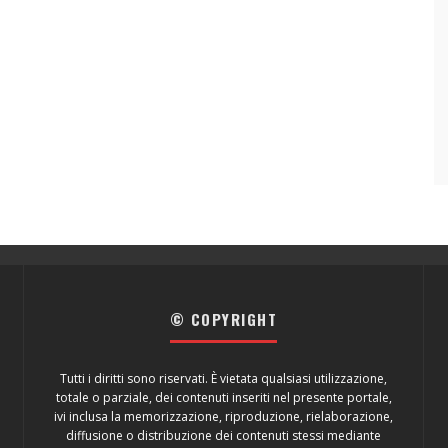
© COPYRIGHT
Tutti i diritti sono riservati. È vietata qualsiasi utilizzazione,
totale o parziale, dei contenuti inseriti nel presente portale,
ivi inclusa la memorizzazione, riproduzione, rielaborazione,
diffusione o distribuzione dei contenuti stessi mediante