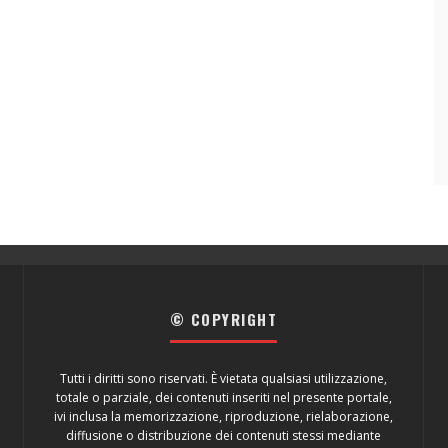
© COPYRIGHT
Tutti i diritti sono riservati. È vietata qualsiasi utilizzazione,
totale o parziale, dei contenuti inseriti nel presente portale,
ivi inclusa la memorizzazione, riproduzione, rielaborazione,
diffusione o distribuzione dei contenuti stessi mediante