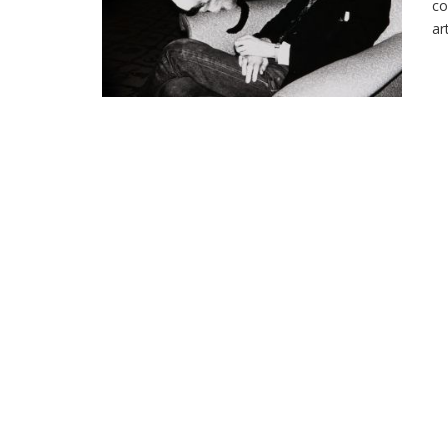
co
ar