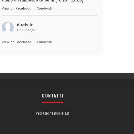
View on Facebook
·
Condividi
duels.it
4 hours ago
View on Facebook
·
Condividi
duels.it
4 hours ago
Sul set di Bad Lieutenant: Tokyo di Takashi
Miike, con Shun Oguri, Lily James , Liv
Morganremake. Remake di Bad Lieutenant di
CONTATTI
Abel Ferrara
View on Facebook
·
Condividi
redazione@duels.it