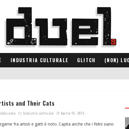
E
INDUSTRIA CULTURALE
GLITCH
(NON) LU
rtists and Their Cats
edazione
Industria culturale
Aprile 10, 2015
 legame fra artisti e gatti è noto. Capita anche che i felini siano