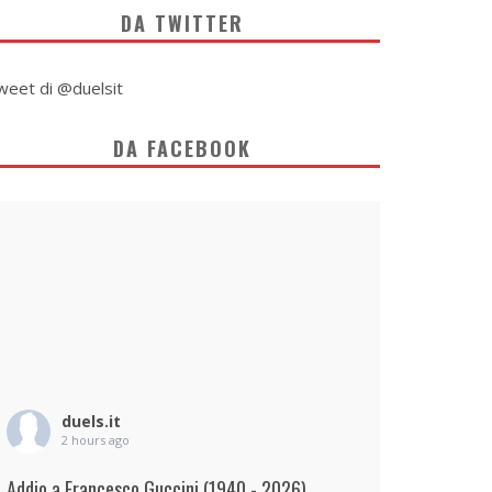
DA TWITTER
weet di @duelsit
DA FACEBOOK
duels.it
2 hours ago
Addio a Francesco Guccini (1940 - 2026)