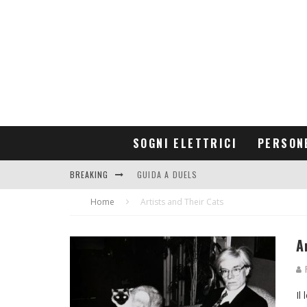
SOGNI ELETTRICI
PERSON
BREAKING
GUIDA A DUELS
Home
CONTRIBUTORS
Artists and Their Cats
A
R
Il