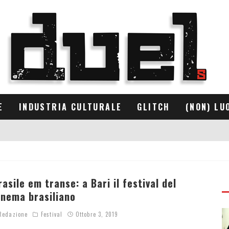
E
INDUSTRIA CULTURALE
GLITCH
(NON) LU
rasile em transe: a Bari il festival del
inema brasiliano
edazione
Festival
Ottobre 3, 2019