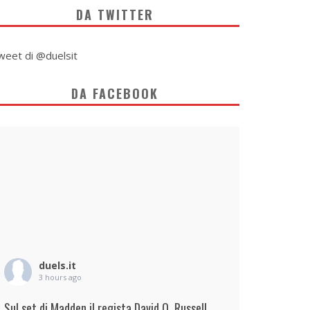
DA TWITTER
weet di @duelsit
DA FACEBOOK
duels.it
3 hours ago
Sul set di Madden il regista David O. Russell