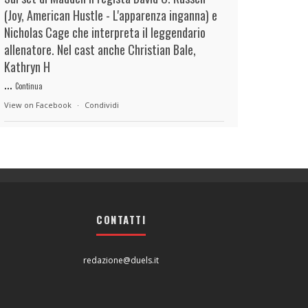
(Joy, American Hustle - L'apparenza inganna) e
Nicholas Cage che interpreta il leggendario
allenatore. Nel cast anche Christian Bale,
Kathryn H
...
Continua
View on Facebook
·
Condividi
duels.it
3 hours ago
View on Facebook
·
Condividi
CONTATTI
duels.it
4 hours ago
View on Facebook
·
Condividi
redazione@duels.it