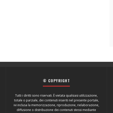
© COPYRIGHT
Tutti i diritti sono riservati. È vietata qualsiasi utilizzazione,
totale o parziale, dei contenuti inseriti nel presente portale,
ivi inclusa la memorizzazione, riproduzione, rielaborazione,
diffusione o distribuzione dei contenuti stessi mediante