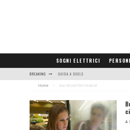
SOGNI ELETTRICI
PERSON
BREAKING
GUIDA A DUELS
Home
CONTRIBUTORS
Bari Brasil Film Festival
B
c
R