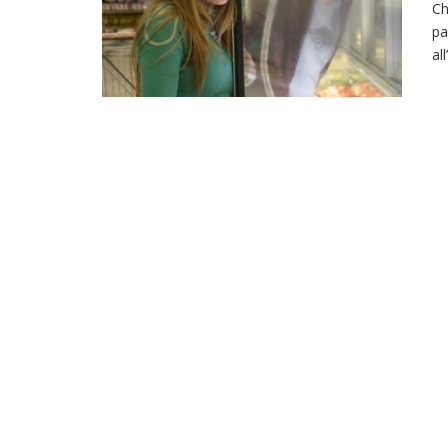
Ch
pa
al