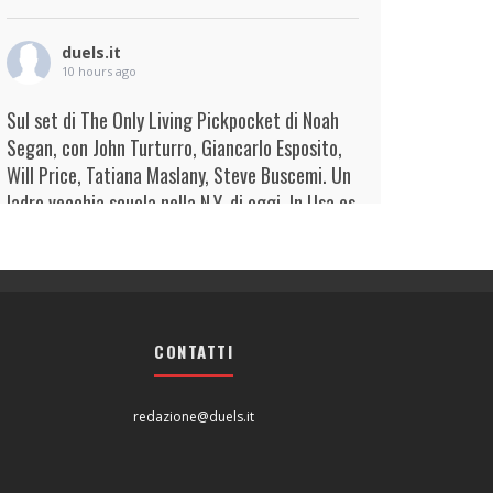
duels.it
10 hours ago
Sul set di The Only Living Pickpocket di Noah
Segan, con John Turturro, Giancarlo Esposito,
Will Price, Tatiana Maslany, Steve Buscemi. Un
ladro vecchia scuola nella N.Y. di oggi. In Usa es
...
Continua
View on Facebook
·
Condividi
duels.it
10 hours ago
CONTATTI
View on Facebook
·
Condividi
redazione@duels.it