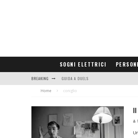
SOGNI ELETTRICI
PERSON
BREAKING
GUIDA A DUELS
Home
CONTRIBUTORS
coniglio
I
M
Un