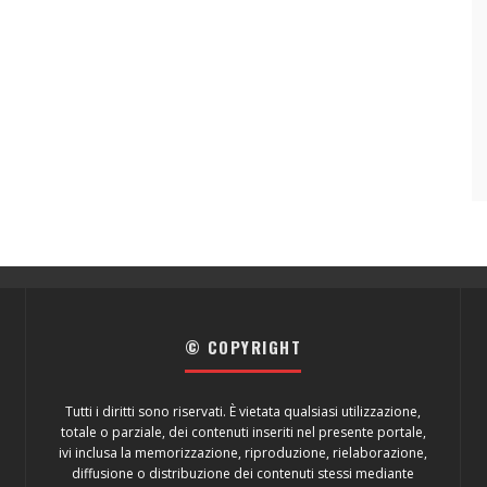
© COPYRIGHT
Tutti i diritti sono riservati. È vietata qualsiasi utilizzazione,
totale o parziale, dei contenuti inseriti nel presente portale,
ivi inclusa la memorizzazione, riproduzione, rielaborazione,
diffusione o distribuzione dei contenuti stessi mediante