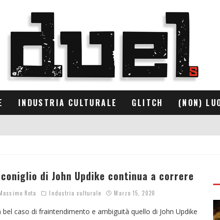
E
INDUSTRIA CULTURALE
GLITCH
(NON) LU
l coniglio di John Updike continua a correre
assimo Rota
Industria culturale
Marzo 15, 2020
 bel caso di fraintendimento e ambiguità quello di John Updike