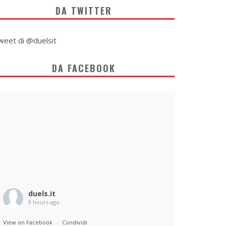
DA TWITTER
weet di @duelsit
DA FACEBOOK
duels.it
9 hours ago
View on Facebook
·
Condividi