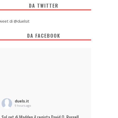
DA TWITTER
weet di @duelsit
DA FACEBOOK
duels.it
9 hours ago
Sul set di Madden il regista David O. Russell