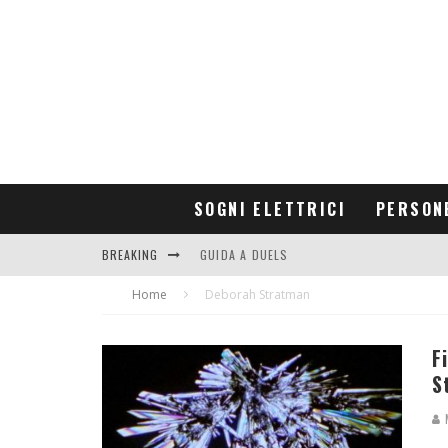
SOGNI ELETTRICI
PERSON
BREAKING
GUIDA A DUELS
Home
CONTRIBUTORS
Deborah Stratman
F
S
M