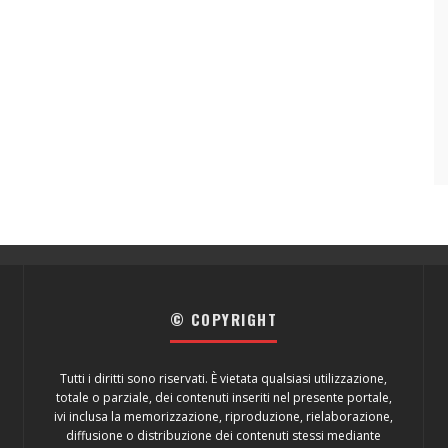
© COPYRIGHT
Tutti i diritti sono riservati. È vietata qualsiasi utilizzazione,
totale o parziale, dei contenuti inseriti nel presente portale,
ivi inclusa la memorizzazione, riproduzione, rielaborazione,
diffusione o distribuzione dei contenuti stessi mediante