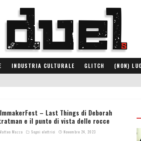
E
INDUSTRIA CULTURALE
GLITCH
(NON) LU
ilmmakerFest – Last Things di Deborah
tratman e il punto di vista delle rocce
atteo Mazza
Sogni elettrici
Novembre 24, 2023