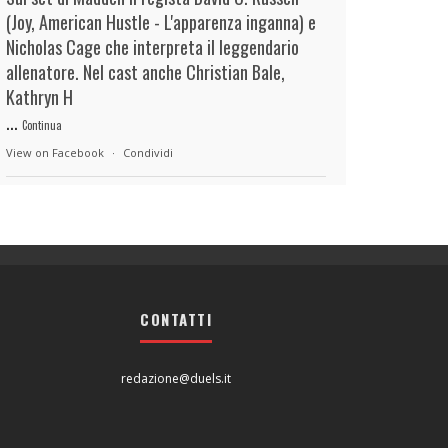
(Joy, American Hustle - L'apparenza inganna) e
Nicholas Cage che interpreta il leggendario
allenatore. Nel cast anche Christian Bale,
Kathryn H
...
Continua
View on Facebook
·
Condividi
duels.it
10 hours ago
View on Facebook
·
Condividi
CONTATTI
duels.it
10 hours ago
View on Facebook
·
Condividi
redazione@duels.it