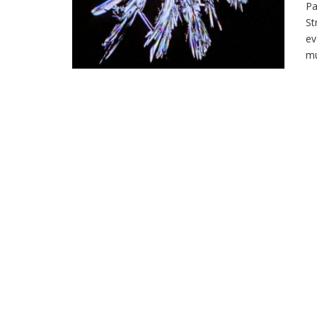
Pa
St
ev
mu