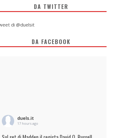
DA TWITTER
weet di @duelsit
DA FACEBOOK
duels.it
17 hours ago
Sul set di Madden il regista David O. Russell