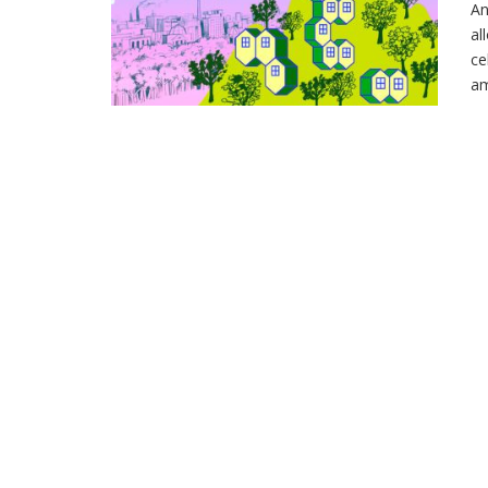
An
al
ce
am