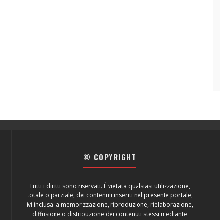
© COPYRIGHT
Tutti i diritti sono riservati. È vietata qualsiasi utilizzazione,
totale o parziale, dei contenuti inseriti nel presente portale,
ivi inclusa la memorizzazione, riproduzione, rielaborazione,
diffusione o distribuzione dei contenuti stessi mediante