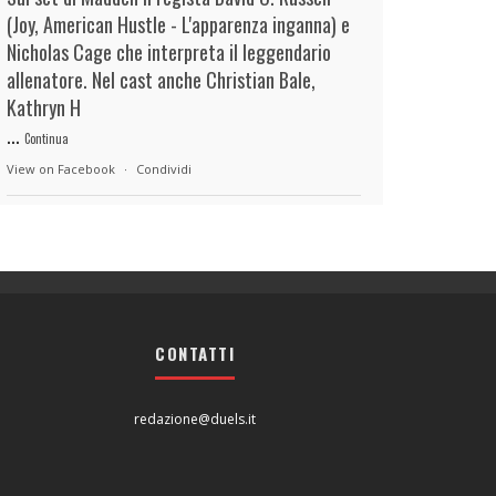
(Joy, American Hustle - L'apparenza inganna) e
Nicholas Cage che interpreta il leggendario
allenatore. Nel cast anche Christian Bale,
Kathryn H
...
Continua
View on Facebook
·
Condividi
duels.it
18 hours ago
View on Facebook
·
Condividi
CONTATTI
duels.it
18 hours ago
View on Facebook
·
Condividi
redazione@duels.it