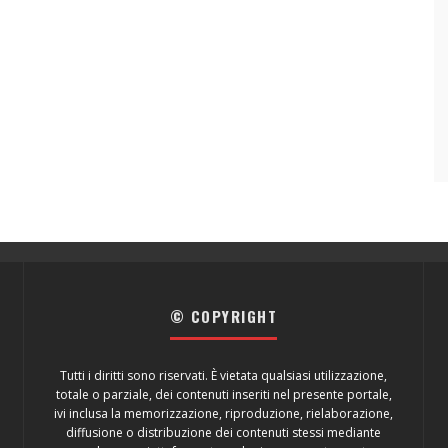
© COPYRIGHT
Tutti i diritti sono riservati. È vietata qualsiasi utilizzazione,
totale o parziale, dei contenuti inseriti nel presente portale,
ivi inclusa la memorizzazione, riproduzione, rielaborazione,
diffusione o distribuzione dei contenuti stessi mediante