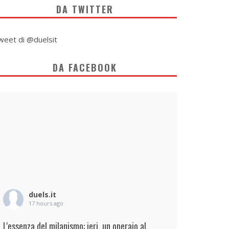
DA TWITTER
weet di @duelsit
DA FACEBOOK
duels.it
17 hours ago
L'essenza del milanismo: ieri, un operaio al