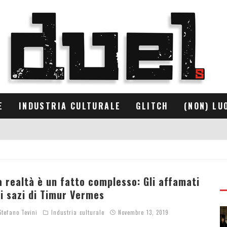
E
INDUSTRIA CULTURALE
GLITCH
(NON) LU
a realtà è un fatto complesso: Gli affamati
 i sazi di Timur Vermes
tefano Tevini
Industria culturale
Novembre 13, 2019