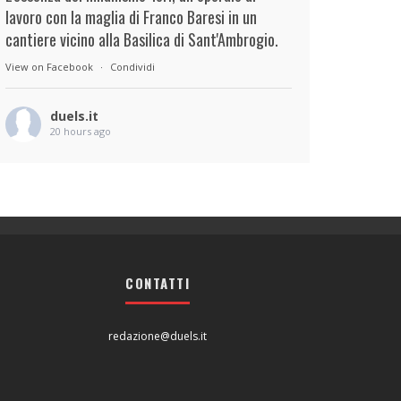
lavoro con la maglia di Franco Baresi in un
cantiere vicino alla Basilica di Sant'Ambrogio.
View on Facebook
·
Condividi
duels.it
20 hours ago
View on Facebook
·
Condividi
duels.it
20 hours ago
View on Facebook
·
Condividi
CONTATTI
redazione@duels.it