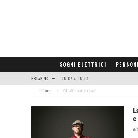
SOGNI ELETTRICI
PERSON
BREAKING
GUIDA A DUELS
Home
CONTRIBUTORS
Gli affamati e i sazi
L
e
S