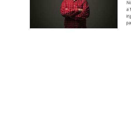
No
a 
in
pa