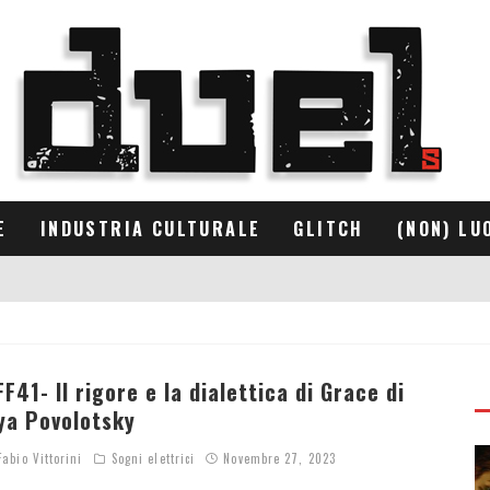
E
INDUSTRIA CULTURALE
GLITCH
(NON) LU
FF41- Il rigore e la dialettica di Grace di
lya Povolotsky
abio Vittorini
Sogni elettrici
Novembre 27, 2023