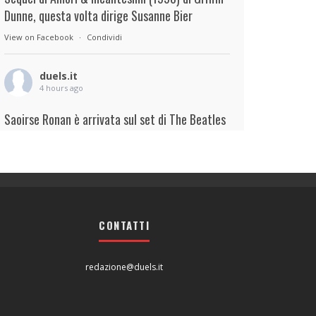
Dunne, questa volta dirige Susanne Bier
View on Facebook
·
Condividi
duels.it
4 hours ago
Saoirse Ronan è arrivata sul set di The Beatles
– A Four-Film Cinematic Event di Sam Mendes.
Interpreterà Linda McCartney al fianco di Paul
Mescal nel ruolo di Paul McCartney.
View on Facebook
·
Condividi
CONTATTI
duels.it
5 hours ago
redazione@duels.it
View on Facebook
·
Condividi