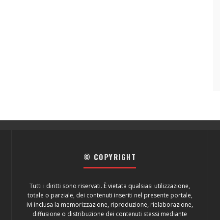
© COPYRIGHT
Tutti i diritti sono riservati. È vietata qualsiasi utilizzazione,
totale o parziale, dei contenuti inseriti nel presente portale,
ivi inclusa la memorizzazione, riproduzione, rielaborazione,
diffusione o distribuzione dei contenuti stessi mediante