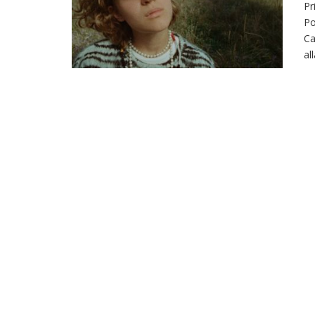
Pr
Po
Ca
al