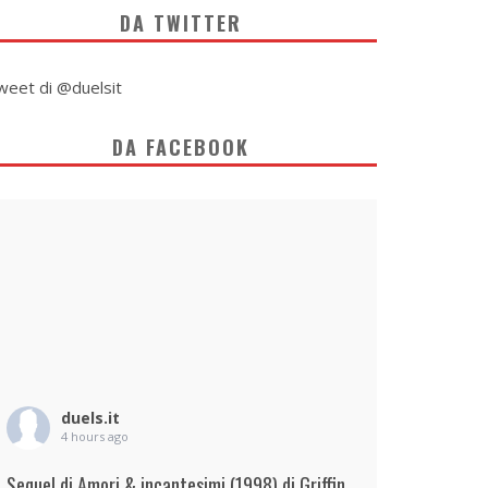
DA TWITTER
weet di @duelsit
DA FACEBOOK
duels.it
4 hours ago
Sequel di Amori & incantesimi (1998) di Griffin