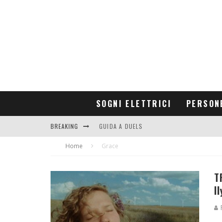
SOGNI ELETTRICI
PERSON
BREAKING
GUIDA A DUELS
Home
CONTRIBUTORS
Grace
T
I
F