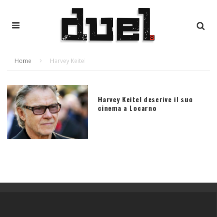
Home
Harvey Keitel
Harvey Keitel descrive il suo
cinema a Locarno