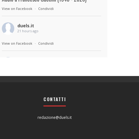
View on Facebook
·
Condividi
duels.it
21 hours ago
View on Facebook
·
Condividi
duels.it
21 hours ago
Sul set di Bad Lieutenant: Tokyo di Takashi
Miike, con Shun Oguri, Lily James , Liv
Morganremake. Remake di Bad Lieutenant di
CONTATTI
Abel Ferrara
View on Facebook
·
Condividi
redazione@duels.it