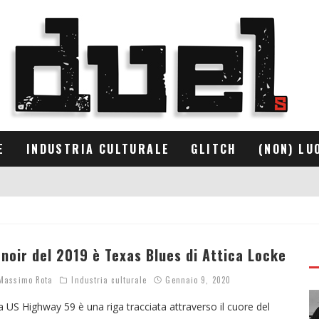
E
INDUSTRIA CULTURALE
GLITCH
(NON) LU
l noir del 2019 è Texas Blues di Attica Locke
assimo Rota
Industria culturale
Gennaio 9, 2020
a US Highway 59 è una riga tracciata attraverso il cuore del