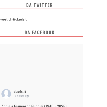
DA TWITTER
weet di @duelsit
DA FACEBOOK
duels.it
18 hours ago
Addio a Francesco Guccini (1940 - 2026)