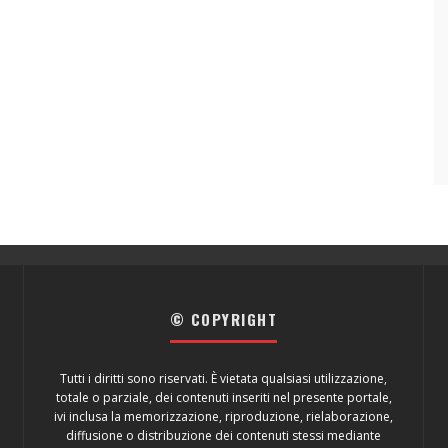
© COPYRIGHT
Tutti i diritti sono riservati. È vietata qualsiasi utilizzazione,
totale o parziale, dei contenuti inseriti nel presente portale,
ivi inclusa la memorizzazione, riproduzione, rielaborazione,
diffusione o distribuzione dei contenuti stessi mediante