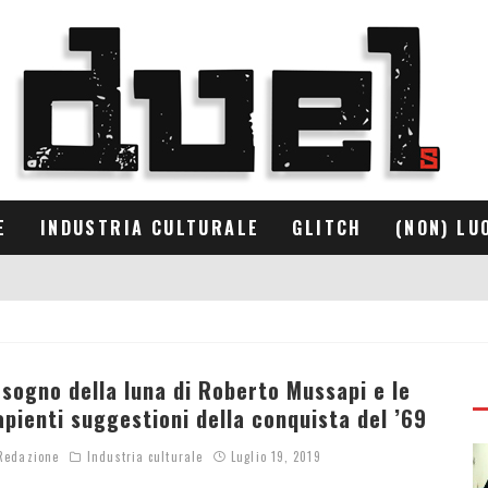
E
INDUSTRIA CULTURALE
GLITCH
(NON) LU
l sogno della luna di Roberto Mussapi e le
apienti suggestioni della conquista del ’69
edazione
Industria culturale
Luglio 19, 2019