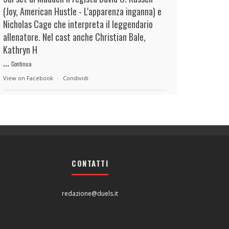
(Joy, American Hustle - L'apparenza inganna) e
Nicholas Cage che interpreta il leggendario
allenatore. Nel cast anche Christian Bale,
Kathryn H
...
Continua
View on Facebook
·
Condividi
duels.it
12 hours ago
View on Facebook
·
Condividi
CONTATTI
duels.it
12 hours ago
View on Facebook
·
Condividi
redazione@duels.it