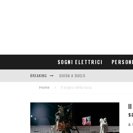
SOGNI ELETTRICI
PERSON
BREAKING
GUIDA A DUELS
Home
CONTRIBUTORS
Il sogno della luna
I
s
R