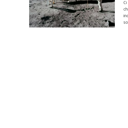
Ci
ch
in
so