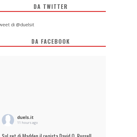
DA TWITTER
weet di @duelsit
DA FACEBOOK
duels.it
11 hours ago
Sul set di Madden il regista David O. Russell