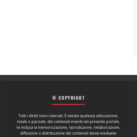
© COPYRIGHT
Tutti i diritti sono riservati. È vietata qualsiasi utilizzazione,
totale o parziale, dei contenuti inseriti nel presente portale,
ivi inclusa la memorizzazione, riproduzione, rielaborazione,
diffusione o distribuzione dei contenuti stessi mediante