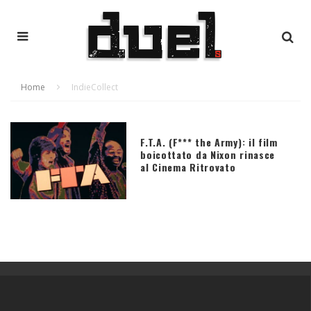
Home
IndieCollect
F.T.A. (F*** the Army): il film
boicottato da Nixon rinasce
al Cinema Ritrovato