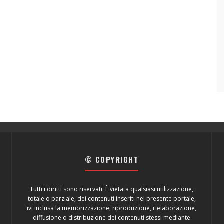
© COPYRIGHT
Tutti i diritti sono riservati. È vietata qualsiasi utilizzazione,
totale o parziale, dei contenuti inseriti nel presente portale,
ivi inclusa la memorizzazione, riproduzione, rielaborazione,
diffusione o distribuzione dei contenuti stessi mediante