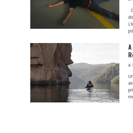
Da
do
L’
po
A
R
G
Un
av
pr
mo