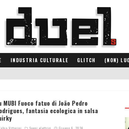
E
INDUSTRIA CULTURALE
GLITCH
(NON) LU
u MUBI Fuoco fatuo di João Pedro
odrigues, fantasia ecologica in salsa
uirky
abio Vittorini
Sogni elettrici
Giugno 6, 2024