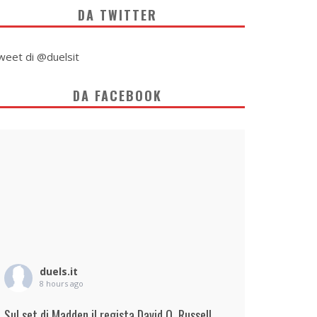
DA TWITTER
weet di @duelsit
DA FACEBOOK
duels.it
8 hours ago
Sul set di Madden il regista David O. Russell