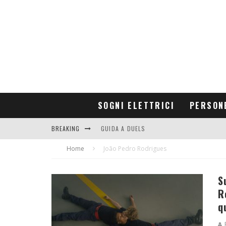
SOGNI ELETTRICI
PERSON
BREAKING
GUIDA A DUELS
Home
CONTRIBUTORS
João Pedro Rodrigues
S
R
q
F