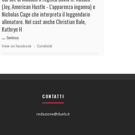
(Joy, American Hustle - L'apparenza inganna) e
Nicholas Cage che interpreta il leggendario
allenatore. Nel cast anche Christian Bale,
Kathryn H
...
Continua
View on Facebook
·
Condividi
duels.it
9 hours ago
View on Facebook
·
Condividi
CONTATTI
duels.it
9 hours ago
View on Facebook
·
Condividi
redazione@duels.it