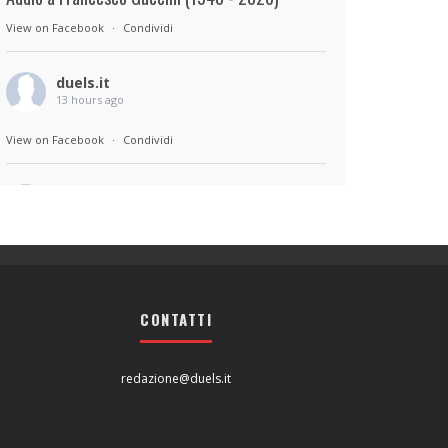
View on Facebook
·
Condividi
duels.it
13 hours ago
View on Facebook
·
Condividi
duels.it
13 hours ago
Sul set di Bad Lieutenant: Tokyo di Takashi
Miike, con Shun Oguri, Lily James , Liv
Morganremake. Remake di Bad Lieutenant di
CONTATTI
Abel Ferrara
View on Facebook
·
Condividi
redazione@duels.it