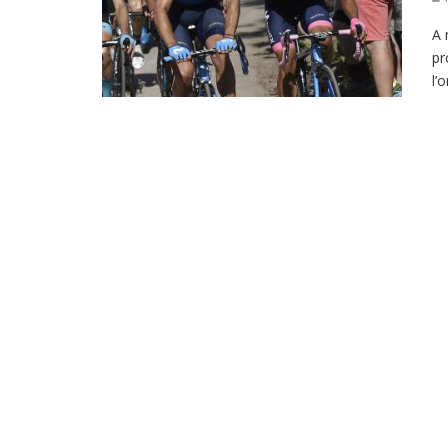
A 
pr
l’