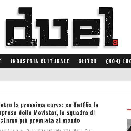
E
INDUSTRIA CULTURALE
GLITCH
(NON) LU
ietro la prossima curva: su Netflix le
mprese della Movistar, la squadra di
iclismo più premiata al mondo
arì Alberione
Industria culturale
Aprile 13, 2020