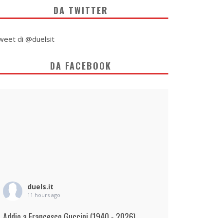
DA TWITTER
weet di @duelsit
DA FACEBOOK
duels.it
11 hours ago
Addio a Francesco Guccini (1940 - 2026)