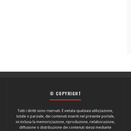
© COPYRIGHT
Tutti i diritti sono riservati. È vietata qualsiasi utilizzazione,
totale o parziale, dei contenuti inseriti nel presente portale,
ivi inclusa la memorizzazione, riproduzione, rielaborazione,
diffusione o distribuzione dei contenuti stessi mediante