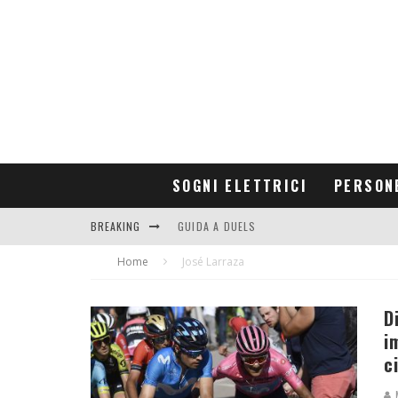
SOGNI ELETTRICI
PERSON
BREAKING
GUIDA A DUELS
Home
CONTRIBUTORS
José Larraza
D
i
c
M