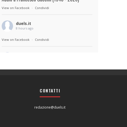
View on Facebook
·
Condividi
duels.it
8 hours ago
View on Facebook
·
Condividi
duels.it
8 hours ago
Sul set di Bad Lieutenant: Tokyo di Takashi
Miike, con Shun Oguri, Lily James , Liv
Morganremake. Remake di Bad Lieutenant di
CONTATTI
Abel Ferrara
View on Facebook
·
Condividi
redazione@duels.it