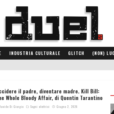
E
INDUSTRIA CULTURALE
GLITCH
(NON) LU
ccidere il padre, diventare madre. Kill Bill:
he Whole Bloody Affair, di Quentin Tarantino
avide Di Giorgio
Sogni elettrici
Giugno 2, 2026