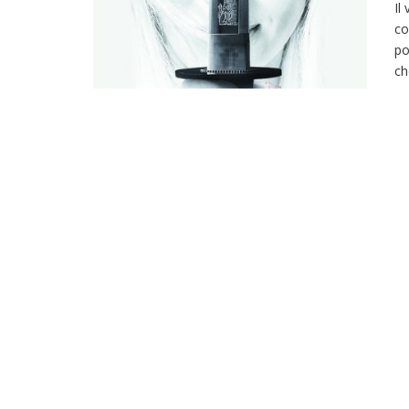
Il
co
po
ch