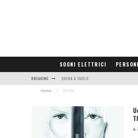
SOGNI ELETTRICI
PERSON
BREAKING
GUIDA A DUELS
Home
CONTRIBUTORS
Kill Bill
U
T
D