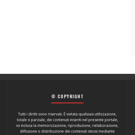
© COPYRIGHT
Tutti i diritti sono riservati. È vietata qualsiasi utilizzazione,
totale o parziale, dei contenuti inseriti nel presente portale,
ivi inclusa la memorizzazione, riproduzione, rielaborazione,
diffusione o distribuzione dei contenuti stessi mediante