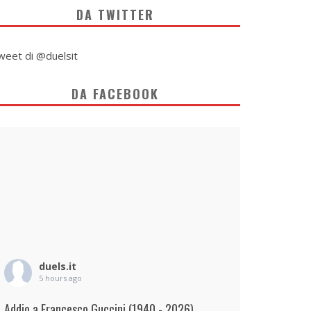
DA TWITTER
weet di @duelsit
DA FACEBOOK
duels.it
5 hours ago
Addio a Francesco Guccini (1940 - 2026)