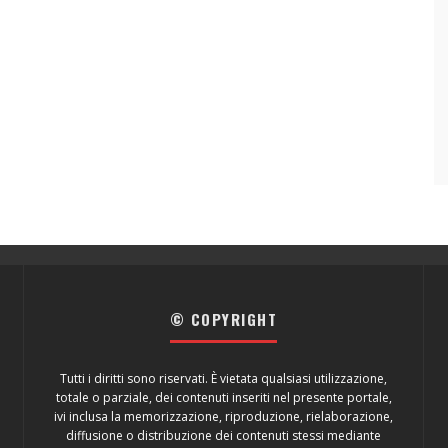
© COPYRIGHT
Tutti i diritti sono riservati. È vietata qualsiasi utilizzazione,
totale o parziale, dei contenuti inseriti nel presente portale,
ivi inclusa la memorizzazione, riproduzione, rielaborazione,
diffusione o distribuzione dei contenuti stessi mediante