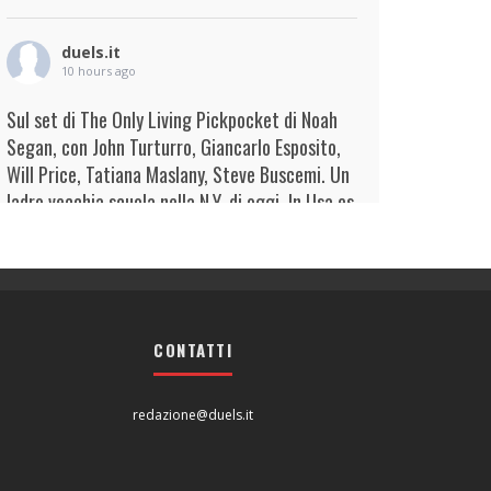
duels.it
10 hours ago
Sul set di The Only Living Pickpocket di Noah
Segan, con John Turturro, Giancarlo Esposito,
Will Price, Tatiana Maslany, Steve Buscemi. Un
ladro vecchia scuola nella N.Y. di oggi. In Usa es
...
Continua
View on Facebook
·
Condividi
duels.it
11 hours ago
CONTATTI
View on Facebook
·
Condividi
redazione@duels.it