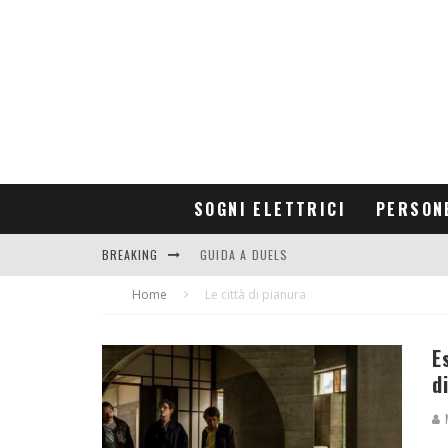
SOGNI ELETTRICI
PERSON
BREAKING
GUIDA A DUELS
Home
CONTRIBUTORS
Le città di pianura
E
d
M