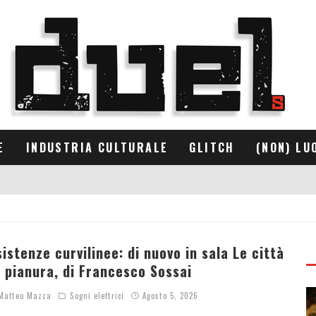
E
INDUSTRIA CULTURALE
GLITCH
(NON) LU
sistenze curvilinee: di nuovo in sala Le città
i pianura, di Francesco Sossai
atteo Mazza
Sogni elettrici
Agosto 5, 2026