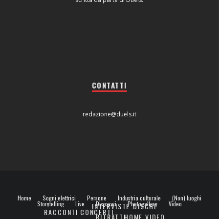
CONTATTI
redazione@duels.it
Home
Sogni elettrici
Persone
Industria culturale
(Non) luoghi
Storytelling
Live
Dispacci
Photogallery
Video
INTERVISTE
DISCHI
RACCONTI
CONCERTI
RITRATTI
HOME VIDEO