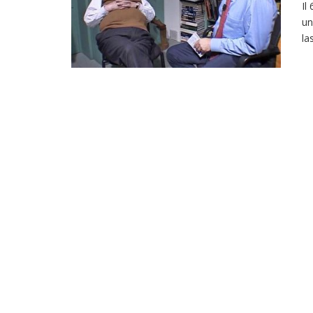
Il
un
la