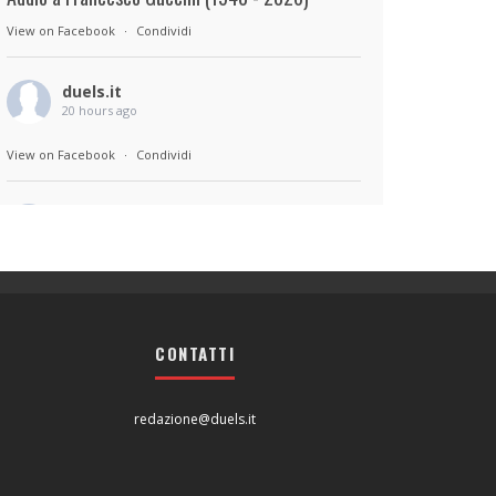
View on Facebook
·
Condividi
duels.it
20 hours ago
View on Facebook
·
Condividi
duels.it
20 hours ago
Sul set di Bad Lieutenant: Tokyo di Takashi
Miike, con Shun Oguri, Lily James , Liv
Morganremake. Remake di Bad Lieutenant di
CONTATTI
Abel Ferrara
View on Facebook
·
Condividi
redazione@duels.it