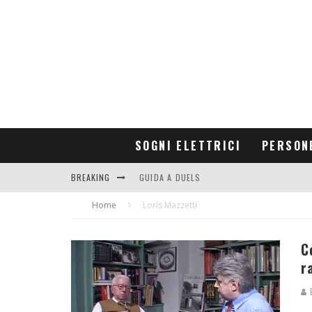
SOGNI ELETTRICI
PERSON
BREAKING
GUIDA A DUELS
Home
CONTRIBUTORS
Loris Mazzetti
C
r
E