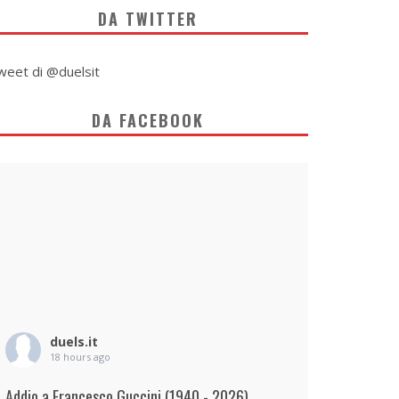
DA TWITTER
weet di @duelsit
DA FACEBOOK
duels.it
18 hours ago
Addio a Francesco Guccini (1940 - 2026)