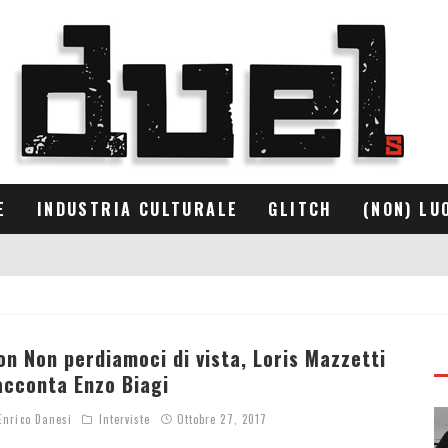
E
INDUSTRIA CULTURALE
GLITCH
(NON) LU
on Non perdiamoci di vista, Loris Mazzetti
acconta Enzo Biagi
nrico Danesi
Interviste
Ottobre 27, 2017