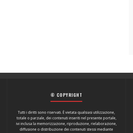
© COPYRIGHT
Tutti i diritti sono riservati. È vietata qualsiasi utilizzazione,
totale o parziale, dei contenuti inseriti nel presente portale,
ivi inclusa la memorizzazione, riproduzione, rielaborazione,
diffusione o distribuzione dei contenuti stessi mediante