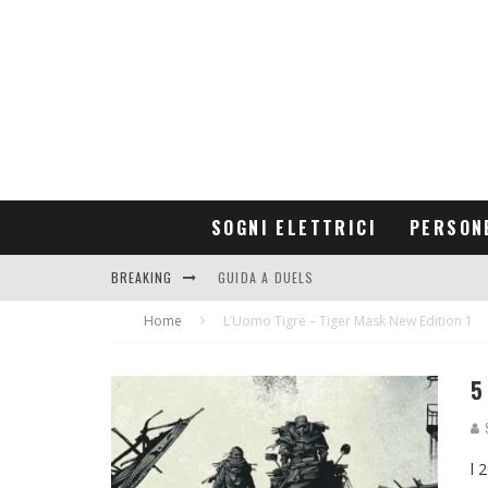
SOGNI ELETTRICI
PERSON
BREAKING
GUIDA A DUELS
Home
CONTRIBUTORS
L’Uomo Tigre – Tiger Mask New Edition 1
5
S
l 