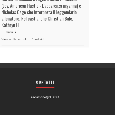
(Joy, American Hustle - L'apparenza inganna) e
Nicholas Cage che interpreta il leggendario
allenatore. Nel cast anche Christian Bale,
Kathryn H
...
Continua
View on Facebook
·
Condividi
duels.it
23 hours ago
View on Facebook
·
Condividi
CONTATTI
duels.it
23 hours ago
View on Facebook
·
Condividi
redazione@duels.it