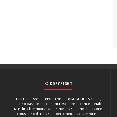
© COPYRIGHT
Tutti i diritti sono riservati. È vietata qualsiasi utilizzazione,
totale o parziale, dei contenuti inseriti nel presente portale,
ivi inclusa la memorizzazione, riproduzione, rielaborazione,
diffusione o distribuzione dei contenuti stessi mediante