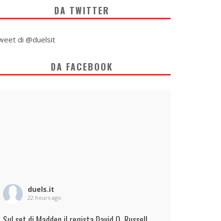
DA TWITTER
weet di @duelsit
DA FACEBOOK
duels.it
22 hours ago
Sul set di Madden il regista David O. Russell