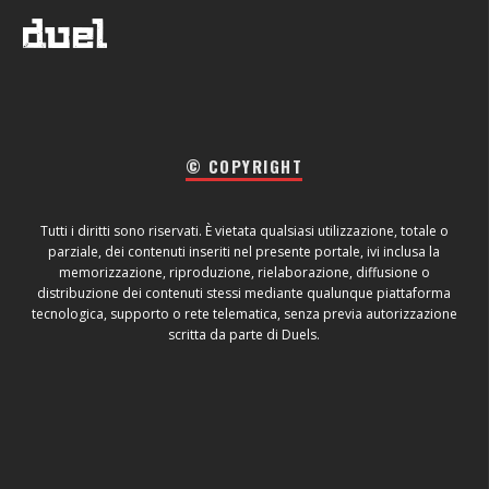
© COPYRIGHT
Tutti i diritti sono riservati. È vietata qualsiasi utilizzazione, totale o
parziale, dei contenuti inseriti nel presente portale, ivi inclusa la
memorizzazione, riproduzione, rielaborazione, diffusione o
distribuzione dei contenuti stessi mediante qualunque piattaforma
tecnologica, supporto o rete telematica, senza previa autorizzazione
scritta da parte di Duels.