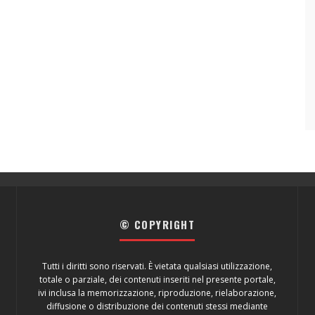
© COPYRIGHT
Tutti i diritti sono riservati. È vietata qualsiasi utilizzazione,
totale o parziale, dei contenuti inseriti nel presente portale,
ivi inclusa la memorizzazione, riproduzione, rielaborazione,
diffusione o distribuzione dei contenuti stessi mediante