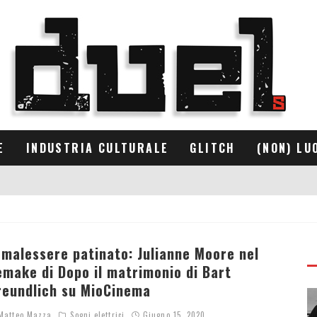
E
INDUSTRIA CULTURALE
GLITCH
(NON) LU
l malessere patinato: Julianne Moore nel
emake di Dopo il matrimonio di Bart
reundlich su MioCinema
atteo Mazza
Sogni elettrici
Giugno 15, 2020