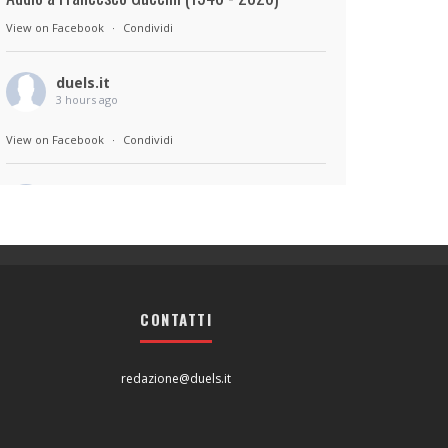
View on Facebook
·
Condividi
duels.it
3 hours ago
View on Facebook
·
Condividi
duels.it
3 hours ago
Sul set di Bad Lieutenant: Tokyo di Takashi
Miike, con Shun Oguri, Lily James , Liv
Morganremake. Remake di Bad Lieutenant di
CONTATTI
Abel Ferrara
View on Facebook
·
Condividi
redazione@duels.it