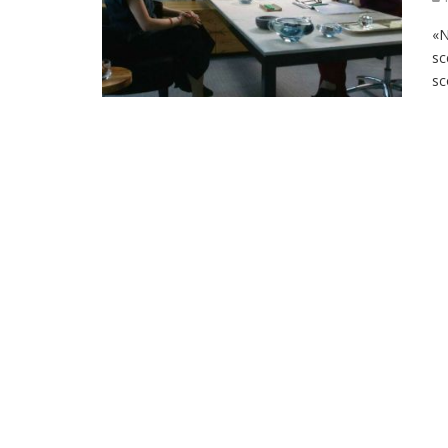
«N
sc
sc