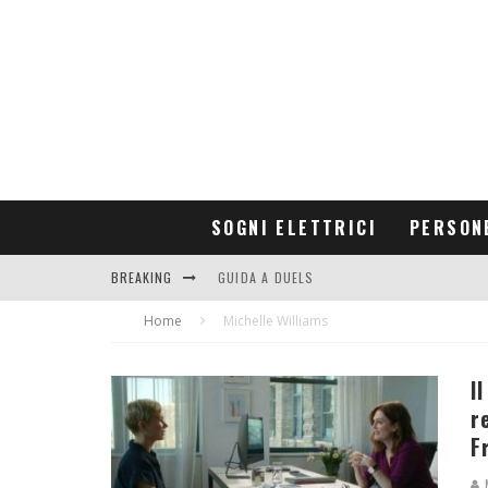
SOGNI ELETTRICI
PERSON
BREAKING
GUIDA A DUELS
Home
CONTRIBUTORS
Michelle Williams
I
r
F
M