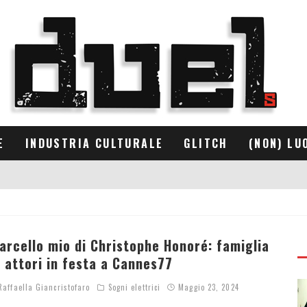
E
INDUSTRIA CULTURALE
GLITCH
(NON) LU
arcello mio di Christophe Honoré: famiglia
i attori in festa a Cannes77
affaella Giancristofaro
Sogni elettrici
Maggio 23, 2024