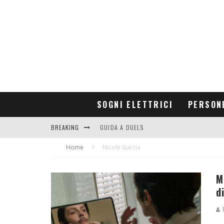
SOGNI ELETTRICI
PERSON
BREAKING
GUIDA A DUELS
Home
CONTRIBUTORS
Nicole Garcia
M
d
R