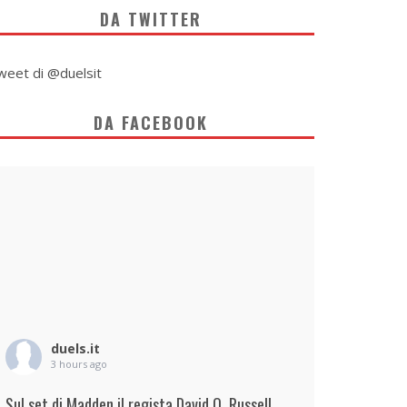
DA TWITTER
weet di @duelsit
DA FACEBOOK
duels.it
3 hours ago
Sul set di Madden il regista David O. Russell