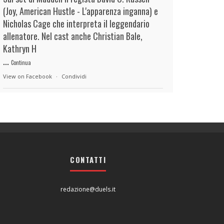
(Joy, American Hustle - L'apparenza inganna) e
Nicholas Cage che interpreta il leggendario
allenatore. Nel cast anche Christian Bale,
Kathryn H
...
Continua
View on Facebook
·
Condividi
duels.it
4 hours ago
View on Facebook
·
Condividi
CONTATTI
duels.it
4 hours ago
View on Facebook
·
Condividi
redazione@duels.it