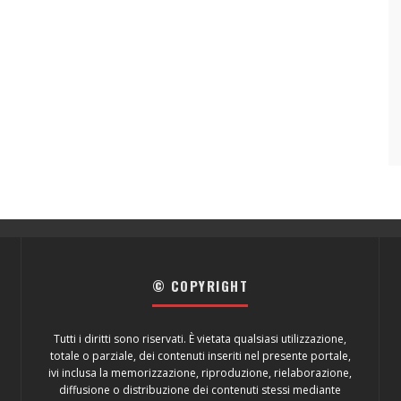
© COPYRIGHT
Tutti i diritti sono riservati. È vietata qualsiasi utilizzazione,
totale o parziale, dei contenuti inseriti nel presente portale,
ivi inclusa la memorizzazione, riproduzione, rielaborazione,
diffusione o distribuzione dei contenuti stessi mediante