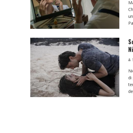
Ma
Ch
un
Pa
S
N
S
Ni
di
te
de