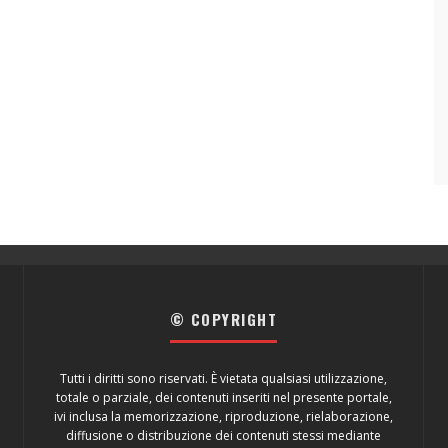
© COPYRIGHT
Tutti i diritti sono riservati. È vietata qualsiasi utilizzazione,
totale o parziale, dei contenuti inseriti nel presente portale,
ivi inclusa la memorizzazione, riproduzione, rielaborazione,
diffusione o distribuzione dei contenuti stessi mediante