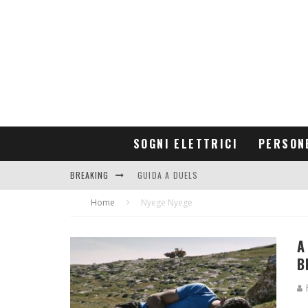
SOGNI ELETTRICI
PERSON
BREAKING
GUIDA A DUELS
Home
CONTRIBUTORS
Nyege Nyege
A
B
R