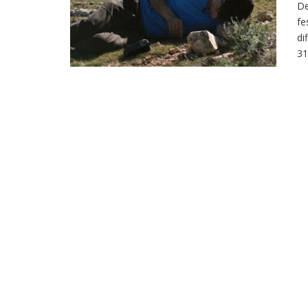
De
fe
di
31