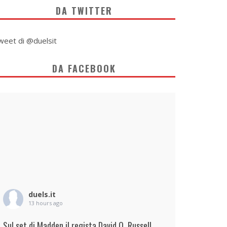
DA TWITTER
weet di @duelsit
DA FACEBOOK
duels.it
13 hours ago
Sul set di Madden il regista David O. Russell