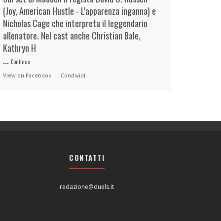
(Joy, American Hustle - L'apparenza inganna) e
Nicholas Cage che interpreta il leggendario
allenatore. Nel cast anche Christian Bale,
Kathryn H
...
Continua
View on Facebook
·
Condividi
duels.it
14 hours ago
View on Facebook
·
Condividi
CONTATTI
duels.it
14 hours ago
View on Facebook
·
Condividi
redazione@duels.it