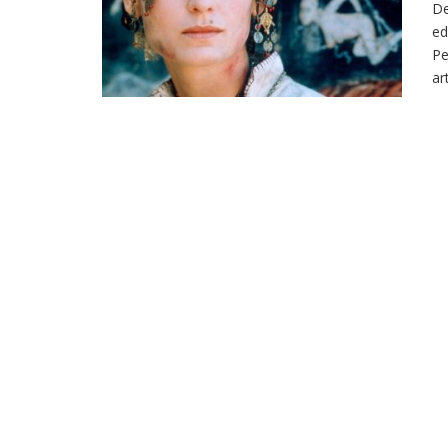
De
ed
Pe
ar