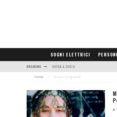
SOGNI ELETTRICI
PERSON
BREAKING
GUIDA A DUELS
Home
CONTRIBUTORS
Orazio Leogrande
M
P
R