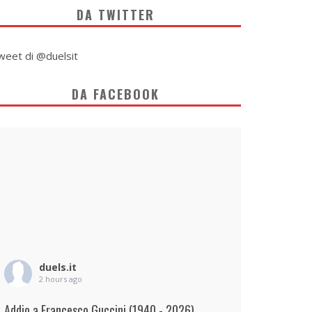
DA TWITTER
weet di @duelsit
DA FACEBOOK
duels.it
2 hours ago
Addio a Francesco Guccini (1940 - 2026)