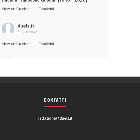
View on Facebook
·
Condividi
duels.it
4 hours ago
View on Facebook
·
Condividi
duels.it
4 hours ago
Sul set di Bad Lieutenant: Tokyo di Takashi
Miike, con Shun Oguri, Lily James , Liv
Morganremake. Remake di Bad Lieutenant di
CONTATTI
Abel Ferrara
View on Facebook
·
Condividi
redazione@duels.it