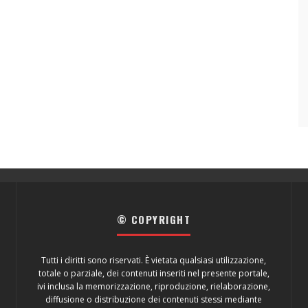
© COPYRIGHT
Tutti i diritti sono riservati. È vietata qualsiasi utilizzazione,
totale o parziale, dei contenuti inseriti nel presente portale,
ivi inclusa la memorizzazione, riproduzione, rielaborazione,
diffusione o distribuzione dei contenuti stessi mediante