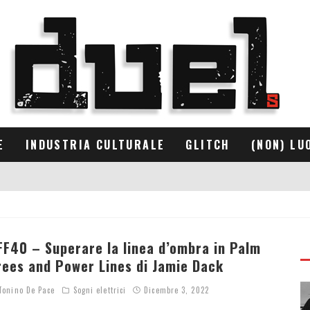
E
INDUSTRIA CULTURALE
GLITCH
(NON) LU
FF40 – Superare la linea d’ombra in Palm
rees and Power Lines di Jamie Dack
onino De Pace
Sogni elettrici
Dicembre 3, 2022