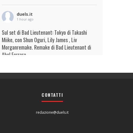
duels.it
1 hour ago
Sul set di Bad Lieutenant: Tokyo di Takashi
Miike, con Shun Oguri, Lily James , Liv
Morganremake. Remake di Bad Lieutenant di
Abel Ferrara
View on Facebook
·
Condividi
duels.it
1 hour ago
CONTATTI
Sul set di Bad Lieutenant: Tokyo di Takashi
Miike, con Shun Oguri, Lily James , Liv
Morganremake. Remake di Bad Lieutenant di
redazione@duels.it
Abel Ferrara
View on Facebook
·
Condividi