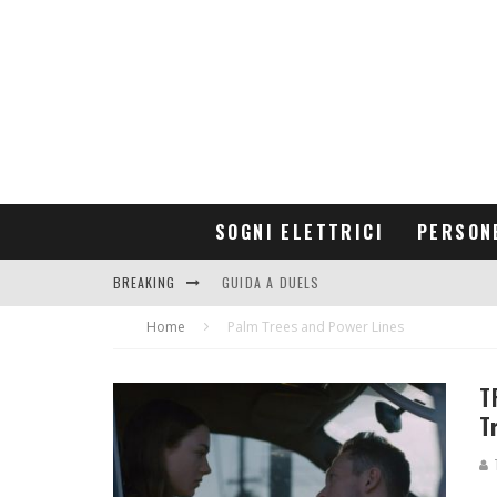
SOGNI ELETTRICI
PERSON
BREAKING
GUIDA A DUELS
Home
CONTRIBUTORS
Palm Trees and Power Lines
T
T
T