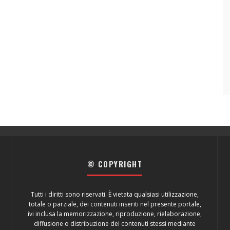
© COPYRIGHT
Tutti i diritti sono riservati. È vietata qualsiasi utilizzazione,
totale o parziale, dei contenuti inseriti nel presente portale,
ivi inclusa la memorizzazione, riproduzione, rielaborazione,
diffusione o distribuzione dei contenuti stessi mediante