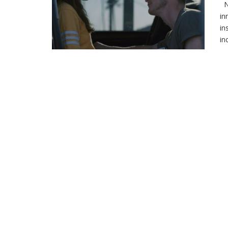
Ne
in
in
in