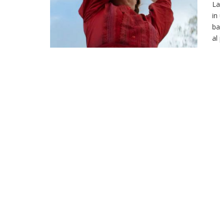
La
in
ba
al