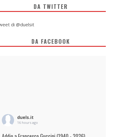
DA TWITTER
weet di @duelsit
DA FACEBOOK
duels.it
16 hours ago
Addio a Francesco Guccini (1940 - 2026)