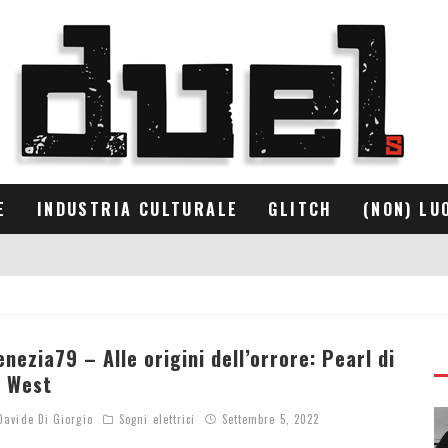
E
INDUSTRIA CULTURALE
GLITCH
(NON) LU
enezia79 – Alle origini dell’orrore: Pearl di
i West
avide Di Giorgio
Sogni elettrici
Settembre 5, 2022