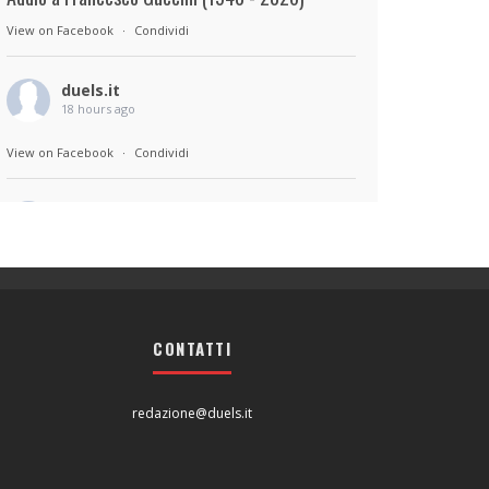
View on Facebook
·
Condividi
duels.it
18 hours ago
View on Facebook
·
Condividi
duels.it
18 hours ago
Sul set di Bad Lieutenant: Tokyo di Takashi
Miike, con Shun Oguri, Lily James , Liv
Morganremake. Remake di Bad Lieutenant di
CONTATTI
Abel Ferrara
View on Facebook
·
Condividi
redazione@duels.it