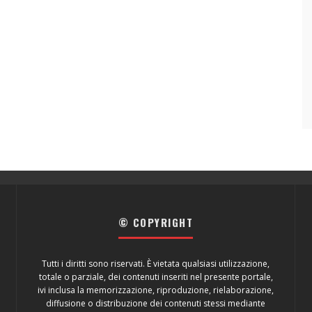
© COPYRIGHT
Tutti i diritti sono riservati. È vietata qualsiasi utilizzazione,
totale o parziale, dei contenuti inseriti nel presente portale,
ivi inclusa la memorizzazione, riproduzione, rielaborazione,
diffusione o distribuzione dei contenuti stessi mediante