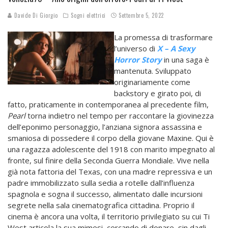
Davide Di Giorgio
Sogni elettrici
Settembre 5, 2022
La promessa di trasformare
l’universo di
X – A Sexy
Horror Story
in una saga è
mantenuta. Sviluppato
originariamente come
backstory e girato poi, di
fatto, praticamente in contemporanea al precedente film,
Pearl
torna indietro nel tempo per raccontare la giovinezza
dell’eponimo personaggio, l’anziana signora assassina e
smaniosa di possedere il corpo della giovane Maxine. Qui è
una ragazza adolescente del 1918 con marito impegnato al
fronte, sul finire della Seconda Guerra Mondiale. Vive nella
già nota fattoria del Texas, con una madre repressiva e un
padre immobilizzato sulla sedia a rotelle dall’influenza
spagnola e sogna il successo, alimentato dalle incursioni
segrete nella sala cinematografica cittadina. Proprio il
cinema è ancora una volta, il territorio privilegiato su cui Ti
West articola la sua mimesi, cercando di donare, sin dagli