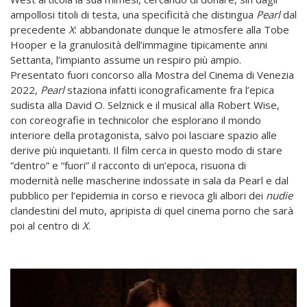
ampollosi titoli di testa, una specificità che distingua
Pearl
dal
precedente
X
: abbandonate dunque le atmosfere alla Tobe
Hooper e la granulosità dell’immagine tipicamente anni
Settanta, l’impianto assume un respiro più ampio.
Presentato fuori concorso alla Mostra del Cinema di Venezia
2022,
Pearl
staziona infatti iconograficamente fra l’epica
sudista alla David O. Selznick e il musical alla Robert Wise,
con coreografie in technicolor che esplorano il mondo
interiore della protagonista, salvo poi lasciare spazio alle
derive più inquietanti. Il film cerca in questo modo di stare
“dentro” e “fuori” il racconto di un’epoca, risuona di
modernità nelle mascherine indossate in sala da Pearl e dal
pubblico per l’epidemia in corso e rievoca gli albori dei
nudie
clandestini del muto, apripista di quel cinema porno che sarà
poi al centro di
X
.