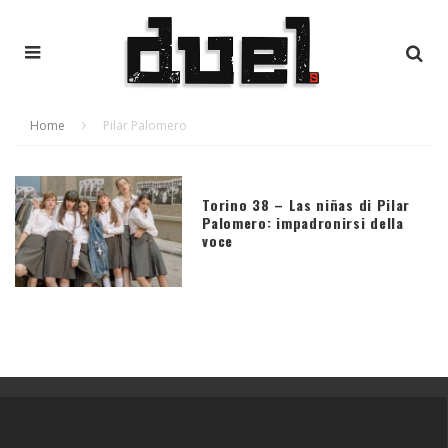
Home
Pilar Palomero
Torino 38 – Las niñas di Pilar
Palomero: impadronirsi della
voce