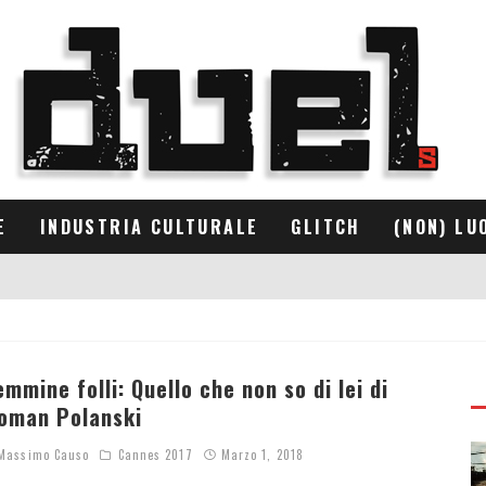
E
INDUSTRIA CULTURALE
GLITCH
(NON) LU
emmine folli: Quello che non so di lei di
oman Polanski
assimo Causo
Cannes 2017
Marzo 1, 2018