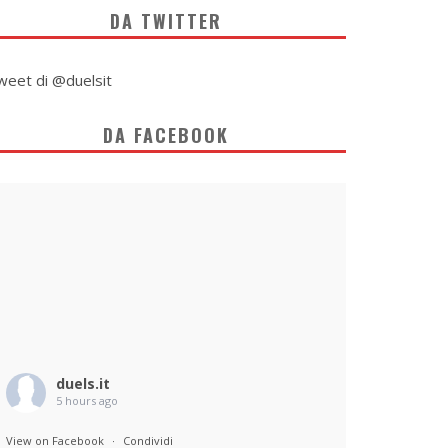
DA TWITTER
weet di @duelsit
DA FACEBOOK
duels.it
5 hours ago
View on Facebook
·
Condividi