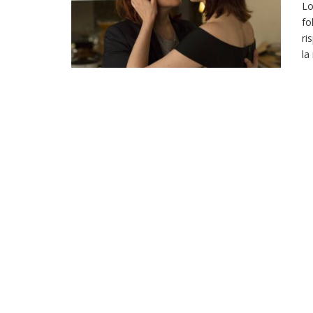
Lo
fo
ri
la