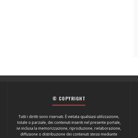
© COPYRIGHT
Tutti i diritti sono riservati. È vietata qualsiasi utilizzazione,
totale o parziale, dei contenuti inseriti nel presente portale,
ivi inclusa la memorizzazione, riproduzione, rielaborazione,
diffusione o distribuzione dei contenuti stessi mediante