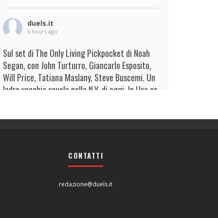
duels.it
6 hours ago
Sul set di The Only Living Pickpocket di Noah
Segan, con John Turturro, Giancarlo Esposito,
Will Price, Tatiana Maslany, Steve Buscemi. Un
ladro vecchia scuola nella N.Y. di oggi. In Usa es
...
Continua
View on Facebook
·
Condividi
duels.it
6 hours ago
CONTATTI
View on Facebook
·
Condividi
redazione@duels.it