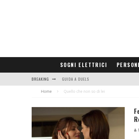
SOGNI ELETTRICI
PERSON
BREAKING
GUIDA A DUELS
Home
CONTRIBUTORS
Quello che non so di lei
F
R
M