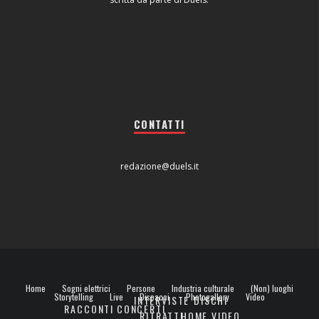
CONTATTI
redazione@duels.it
Home
Sogni elettrici
Persone
Industria culturale
(Non) luoghi
Storytelling
Live
Dispacci
Photogallery
Video
INTERVISTE
DISCHI
RACCONTI
CONCERTI
RITRATTI
HOME VIDEO