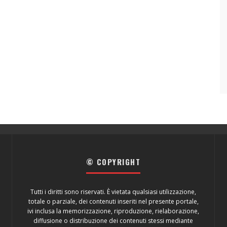
© COPYRIGHT
Tutti i diritti sono riservati. È vietata qualsiasi utilizzazione,
totale o parziale, dei contenuti inseriti nel presente portale,
ivi inclusa la memorizzazione, riproduzione, rielaborazione,
diffusione o distribuzione dei contenuti stessi mediante