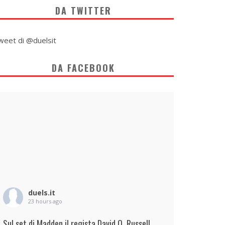
DA TWITTER
weet di @duelsit
DA FACEBOOK
duels.it
23 hours ago
Sul set di Madden il regista David O. Russell