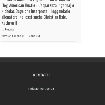
(Joy, American Hustle - L'apparenza inganna) e
Nicholas Cage che interpreta il leggendario
allenatore. Nel cast anche Christian Bale,
Kathryn H
...
Continua
View on Facebook
·
Condividi
duels.it
23 hours ago
View on Facebook
·
Condividi
CONTATTI
duels.it
23 hours ago
View on Facebook
·
Condividi
redazione@duels.it