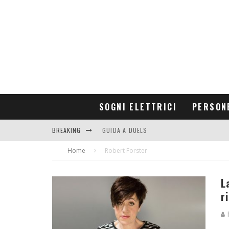
SOGNI ELETTRICI
PERSON
BREAKING
GUIDA A DUELS
Home
CONTRIBUTORS
Robert Forster
L
r
R