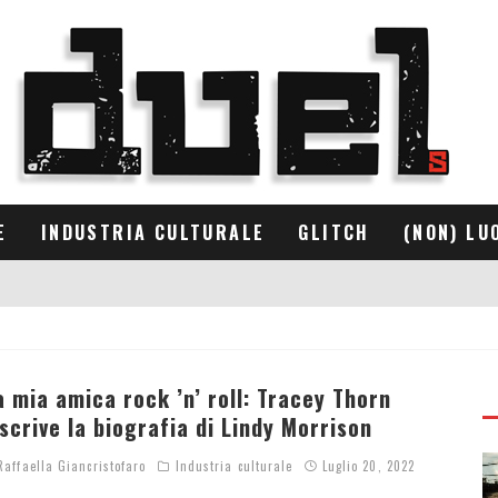
E
INDUSTRIA CULTURALE
GLITCH
(NON) LU
a mia amica rock ’n’ roll: Tracey Thorn
iscrive la biografia di Lindy Morrison
affaella Giancristofaro
Industria culturale
Luglio 20, 2022