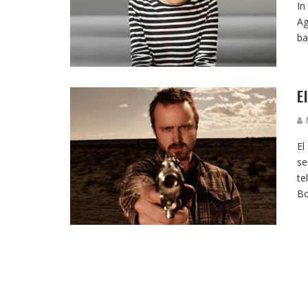
In
Ag
ba
E
M
El
se
te
Bo