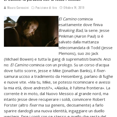
Mauro Gervasini
Posizione di tiro
Ottobre 14, 2019
El Camino
comincia
esattamente dove finiva
Breaking Bad
, la serie. Jesse
Pinkman (Aaron Paul) si è
salvato dalla mattanza
telecomandata di Todd (Jesse
Plemons), suo zio Jack
(Michael Bowen) e tutta la gang di suprematisti bianchi. Anzi
no:
El Camino
comincia con un prologo. Su un corso d’acqua
dove tutto scorre, Jesse e Mike (Jonathan Banks), il
fixer
-
samurai ucciso a tradimento da Heisenberg, parlano di fughe
e nuove vite. «Ma tu, Mike, se potessi ricominciare e avessi
la mia età, dove andresti?», «Alaska, è l’ultima frontiera». La
corrente è in moto, dal Nuovo Messico al grande nord, ma
intanto Jesse deve recuperare i soldi, convincere Robert
Forster (altro
fixer
ma sui generis, decisamente) a farlo
sparire dandogli una nuova identità, ingaggiare un duello
western, fare i conti con se stesso e quello che resta del