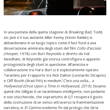
In una puntata della quinta stagione di
Breaking Bad
, Todd,
zio Jack e il suo aiutante-killer Kenny (Kevin Rankin) si
abbandonano in un luogo topico come il fast food a una
dissertazione ammirata degli stunt del film
Collo d’acciaio
(
Hooper,
1978) con Burt Reynolds e diretto da Hal
Needham, di Reynolds già storica controfigura e appunto
protagonista degli stunt in questione. All’amicizia e
collaborazione tra Hal e Burt si è esplicitamente ispirato
Tarantino per il rapporto tra Rick Dalton (Leonardo DiCaprio)
e Cliff Booth (Brad Pitt) in medium;”
C’era una volta… a
Hollywood (Once Upon a Time in Hollywood, 2019).
Diciamo
quindi che Gilligan è un tarantiniano intelligente, non pedante
e non stucchevole, che soprattutto di QT recupera il gusto
della costruzione di un senso attraverso la frammentazione
narrativa, in
El Camino
evidente fin dal prologo che dà la