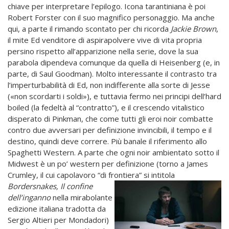
chiave per interpretare l’epilogo. Icona tarantiniana è poi
Robert Forster con il suo magnifico personaggio. Ma anche
qui, a parte il rimando scontato per chi ricorda
Jackie Brown
,
il mite Ed venditore di aspirapolvere vive di vita propria
persino rispetto all’apparizione nella serie, dove la sua
parabola dipendeva comunque da quella di Heisenberg (e, in
parte, di Saul Goodman). Molto interessante il contrasto tra
l’imperturbabilità di Ed, non indifferente alla sorte di Jesse
(«non scordarti i soldi»), e tuttavia fermo nei principi dell’hard
boiled (la fedeltà al “contratto”), e il crescendo vitalistico
disperato di Pinkman, che come tutti gli eroi noir combatte
contro due avversari per definizione invincibili, il tempo e il
destino, quindi deve correre. Più banale il riferimento allo
Spaghetti Western. A parte che ogni noir ambientato sotto il
Midwest è un po’ western per definizione (torno a James
Crumley, il cui capolavoro “di frontiera” si intitola
Bordersnakes, Il confine
dell’inganno
nella mirabolante
edizione italiana tradotta da
Sergio Altieri per Mondadori)