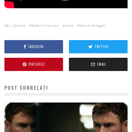
EL Camino
Robert Forster
slide
Vince Gilligan
FACEBOOK
TWITTER
PINTEREST
EMAIL
POST CORRELATI