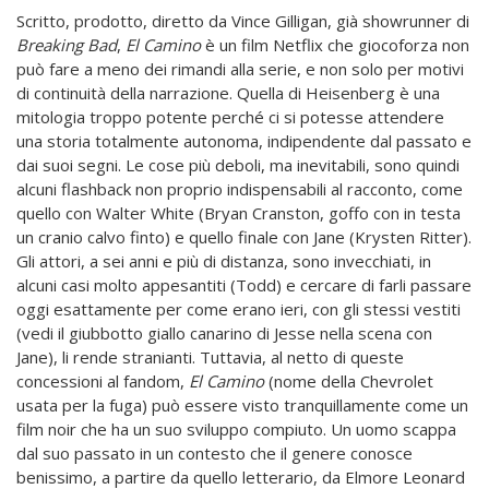
Scritto, prodotto, diretto da Vince Gilligan, già showrunner di
Breaking Bad
,
El Camino
è un film Netflix che giocoforza non
può fare a meno dei rimandi alla serie, e non solo per motivi
di continuità della narrazione. Quella di Heisenberg è una
mitologia troppo potente perché ci si potesse attendere
una storia totalmente autonoma, indipendente dal passato e
dai suoi segni. Le cose più deboli, ma inevitabili, sono quindi
alcuni flashback non proprio indispensabili al racconto, come
quello con Walter White (Bryan Cranston, goffo con in testa
un cranio calvo finto) e quello finale con Jane (Krysten Ritter).
Gli attori, a sei anni e più di distanza, sono invecchiati, in
alcuni casi molto appesantiti (Todd) e cercare di farli passare
oggi esattamente per come erano ieri, con gli stessi vestiti
(vedi il giubbotto giallo canarino di Jesse nella scena con
Jane), li rende stranianti. Tuttavia, al netto di queste
concessioni al fandom,
El Camino
(nome della Chevrolet
usata per la fuga) può essere visto tranquillamente come un
film noir che ha un suo sviluppo compiuto. Un uomo scappa
dal suo passato in un contesto che il genere conosce
benissimo, a partire da quello letterario, da Elmore Leonard