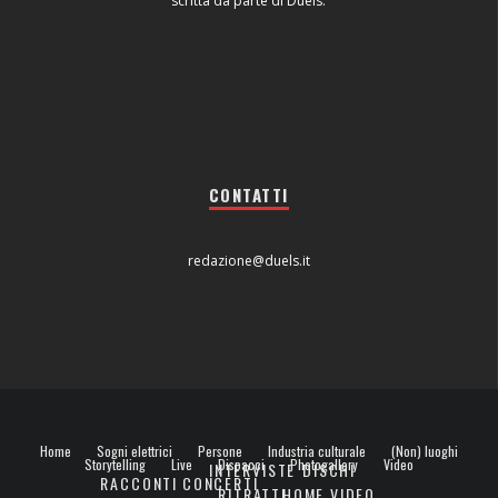
scritta da parte di Duels.
CONTATTI
redazione@duels.it
Home
Sogni elettrici
Persone
Industria culturale
(Non) luoghi
Storytelling
Live
Dispacci
Photogallery
Video
INTERVISTE
DISCHI
RACCONTI
CONCERTI
RITRATTI
HOME VIDEO