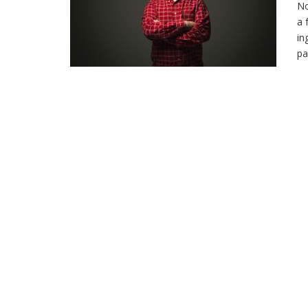
No
a 
in
pa