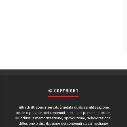
© COPYRIGHT
Tutti i diritti sono riservati. È vietata qualsiasi utilizzazione,
totale o parziale, dei contenuti inseriti nel presente portale,
ivi inclusa la memorizzazione, riproduzione, rielaborazione,
diffusione o distribuzione dei contenuti stessi mediante