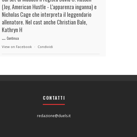
(Joy, American Hustle - L'apparenza inganna) e
Nicholas Cage che interpreta il leggendario
allenatore. Nel cast anche Christian Bale,
Kathryn H
...
Continua
View on Facebook
·
Condividi
duels.it
11 hours ago
View on Facebook
·
Condividi
CONTATTI
duels.it
11 hours ago
View on Facebook
·
Condividi
redazione@duels.it