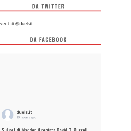
DA TWITTER
weet di @duelsit
DA FACEBOOK
duels.it
10 hours ago
Sul set di Madden il regista David O. Russell