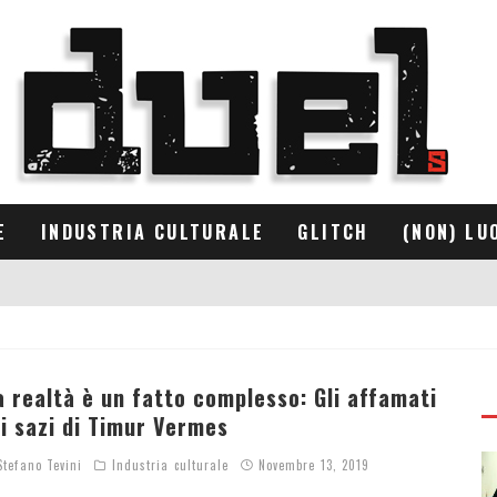
E
INDUSTRIA CULTURALE
GLITCH
(NON) LU
a realtà è un fatto complesso: Gli affamati
 i sazi di Timur Vermes
tefano Tevini
Industria culturale
Novembre 13, 2019