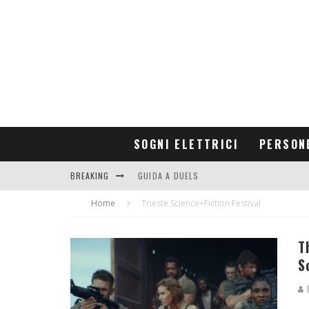
SOGNI ELETTRICI
PERSON
BREAKING
GUIDA A DUELS
Home
CONTRIBUTORS
Trieste Science+Fiction Festival
T
S
D