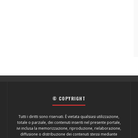
© COPYRIGHT
Tutti i diritti sono riservati. È vietata qualsiasi utilizzazione,
totale o parziale, dei contenuti inseriti nel presente portale,
ivi inclusa la memorizzazione, riproduzione, rielaborazione,
diffusione o distribuzione dei contenuti stessi mediante