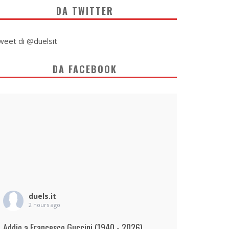
DA TWITTER
weet di @duelsit
DA FACEBOOK
duels.it
2 hours ago
Addio a Francesco Guccini (1940 - 2026)