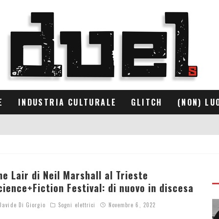
E
INDUSTRIA CULTURALE
GLITCH
(NON) LU
he Lair di Neil Marshall al Trieste
cience+Fiction Festival: di nuovo in discesa
avide Di Giorgio
Sogni elettrici
Novembre 6, 2022