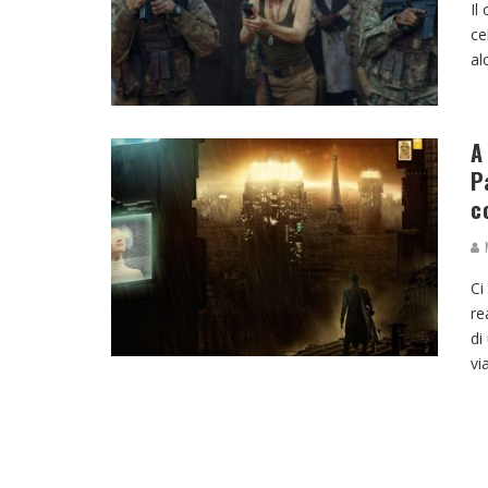
Il
ce
al
A
P
c
M
Ci
re
di
vi