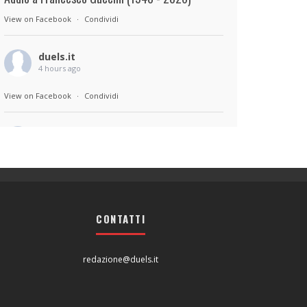
View on Facebook
·
Condividi
duels.it
4 hours ago
View on Facebook
·
Condividi
duels.it
4 hours ago
Sul set di Bad Lieutenant: Tokyo di Takashi
Miike, con Shun Oguri, Lily James , Liv
Morganremake. Remake di Bad Lieutenant di
CONTATTI
Abel Ferrara
View on Facebook
·
Condividi
redazione@duels.it