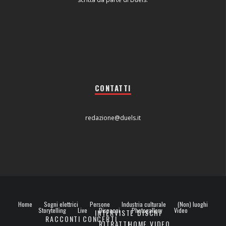
CONTATTI
redazione@duels.it
Home
Sogni elettrici
Persone
Industria culturale
(Non) luoghi
Storytelling
Live
Dispacci
Photogallery
Video
INTERVISTE
DISCHI
RACCONTI
CONCERTI
RITRATTI
HOME VIDEO