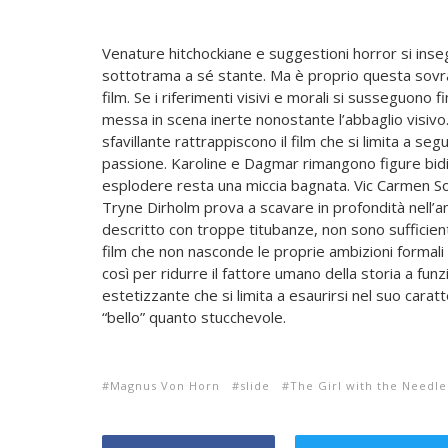
Venature hitchockiane e suggestioni horror si inse
sottotrama a sé stante. Ma è proprio questa sovra
film. Se i riferimenti visivi e morali si susseguono f
messa in scena inerte nonostante l’abbaglio visivo. 
sfavillante rattrappiscono il film che si limita a se
passione. Karoline e Dagmar rimangono figure bidi
esplodere resta una miccia bagnata. Vic Carmen S
Tryne Dirholm prova a scavare in profondità nell’
descritto con troppe titubanze, non sono sufficien
film che non nasconde le proprie ambizioni formal
così per ridurre il fattore umano della storia a fun
estetizzante che si limita a esaurirsi nel suo ca
“bello” quanto stucchevole.
Magnus Von Horn
slide
The Girl with the Needle