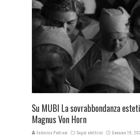
Su MUBI La sovrabbondanza estetic
Magnus Von Horn
Federico Pedroni
Sogni elettrici
Gennaio 19, 20