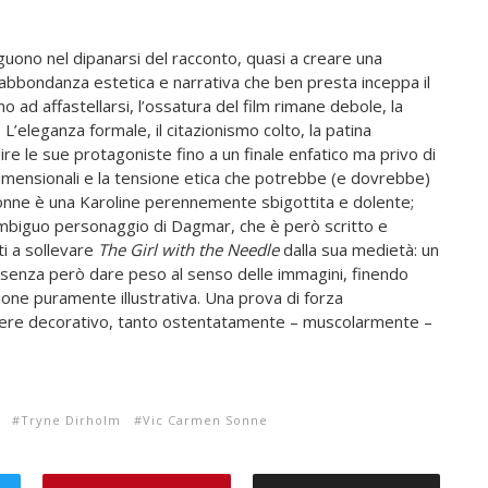
guono nel dipanarsi del racconto, quasi a creare una
bbondanza estetica e narrativa che ben presta inceppa il
ino ad affastellarsi, l’ossatura del film rimane debole, la
L’eleganza formale, il citazionismo colto, la patina
guire le sue protagoniste fino a un finale enfatico ma privo di
mensionali e la tensione etica che potrebbe (e dovrebbe)
onne è una Karoline perennemente sbigottita e dolente;
ambiguo personaggio di Dagmar, che è però scritto e
ti a sollevare
The Girl with the Needle
dalla sua medietà: un
i senza però dare peso al senso delle immagini, finendo
zione puramente illustrativa. Una prova di forza
rattere decorativo, tanto ostentatamente – muscolarmente –
Tryne Dirholm
Vic Carmen Sonne