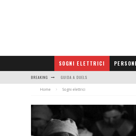
SOGNI ELETTRICI
PERSON
BREAKING
GUIDA A DUELS
Home
CONTRIBUTORS
Sogni elettrici