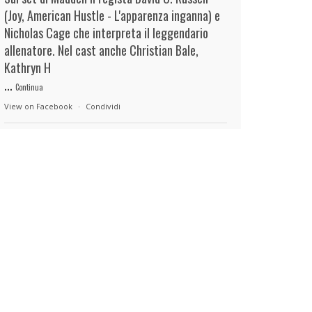
(Joy, American Hustle - L'apparenza inganna) e
Nicholas Cage che interpreta il leggendario
allenatore. Nel cast anche Christian Bale,
Kathryn H
...
Continua
View on Facebook
·
Condividi
duels.it
9 hours ago
View on Facebook
·
Condividi
duels.it
9 hours ago
View on Facebook
·
Condividi