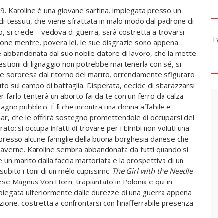
. Karoline è una giovane sartina, impiegata presso un
 di tessuti, che viene sfrattata in malo modo dal padrone di
o, si crede – vedova di guerra, sarà costretta a trovarsi
T
ione mentre, povera lei, le sue disgrazie sono appena
 e abbandonata dal suo nobile datore di lavoro, che la mette
estioni di lignaggio non potrebbe mai tenerla con sé, si
 e sorpresa dal ritorno del marito, orrendamente sfigurato
uto sul campo di battaglia. Disperata, decide di sbarazzarsi
r farlo tenterà un aborto fai da te con un ferro da calza
bagno pubblico. È lì che incontra una donna affabile e
r, che le offrirà sostegno promettendole di occuparsi del
to: si occupa infatti di trovare per i bimbi non voluti una
presso alcune famiglie della buona borghesia danese che
 averne. Karoline sembra abbandonata da tutti quando si
le un marito dalla faccia martoriata e la prospettiva di un
 subito i toni di un mélo cupissimo
The Girl with the Needle
se Magnus Von Horn, trapiantato in Polonia e qui in
 piegata ulteriormente dalle durezze di una guerra appena
nazione, costretta a confrontarsi con l’inafferrabile presenza