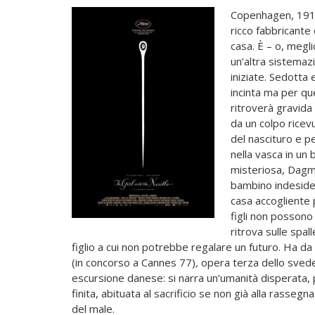
Copenhagen, 1919
ricco fabbricante
casa. È – o, megli
un’altra sistemaz
iniziate. Sedotta
incinta ma per qu
ritroverà gravida
da un colpo ricev
del nascituro e pe
nella vasca in un 
misteriosa, Dagma
bambino indesidera
casa accogliente 
figli non possono
ritrova sulle spal
figlio a cui non potrebbe regalare un futuro. Ha da
(in concorso a Cannes 77)
,
opera terza dello svede
escursione danese: si narra un’umanità disperata,
finita, abituata al sacrificio se non già alla rasseg
del male.