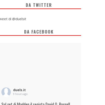
DA TWITTER
weet di @duelsit
DA FACEBOOK
duels.it
9 hours ago
Sul set di Madden il regista David O. Russell