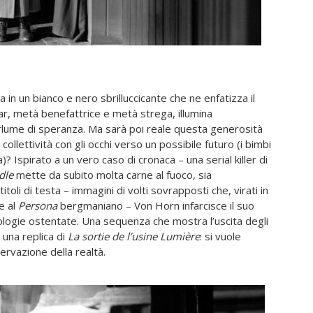
 in un bianco e nero sbrilluccicante che ne enfatizza il
r, metà benefattrice e metà strega, illumina
rlume di speranza. Ma sarà poi reale questa generosità
llettività con gli occhi verso un possibile futuro (i bimbi
? Ispirato a un vero caso di cronaca – una serial killer di
dle
mette da subito molta carne al fuoco, sia
li di testa – immagini di volti sovrapposti che, virati in
e al
Persona
bergmaniano – Von Horn infarcisce il suo
bologie ostentate. Una sequenza che mostra l’uscita degli
 una replica di
La sortie de
l’usine Lumière
: si vuole
ervazione della realtà.