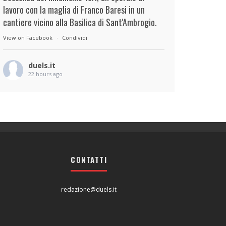
lavoro con la maglia di Franco Baresi in un
cantiere vicino alla Basilica di Sant'Ambrogio.
View on Facebook
·
Condividi
duels.it
22 hours ago
View on Facebook
·
Condividi
duels.it
22 hours ago
View on Facebook
·
Condividi
CONTATTI
redazione@duels.it