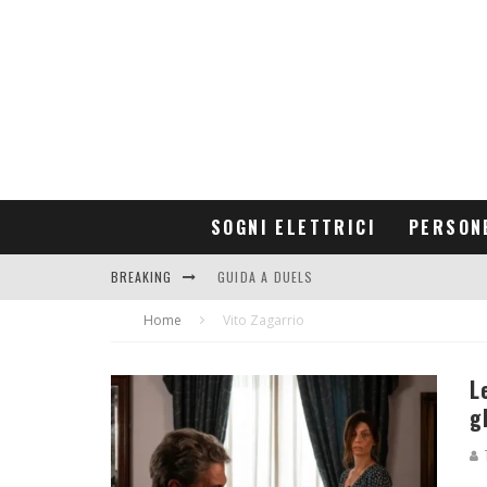
SOGNI ELETTRICI
PERSON
BREAKING
GUIDA A DUELS
Home
CONTRIBUTORS
Vito Zagarrio
L
g
T