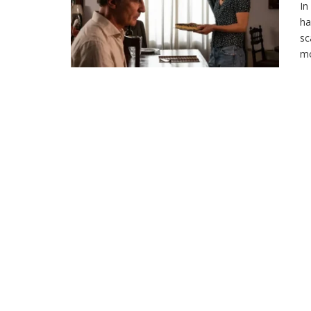
In
ha
sc
mo