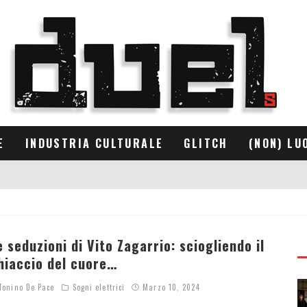
E
INDUSTRIA CULTURALE
GLITCH
(NON) LU
e seduzioni di Vito Zagarrio: sciogliendo il
hiaccio del cuore…
onino De Pace
Sogni elettrici
Marzo 10, 2024