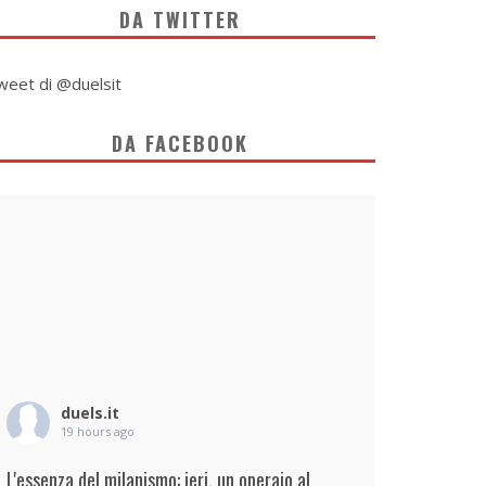
DA TWITTER
weet di @duelsit
DA FACEBOOK
duels.it
19 hours ago
L'essenza del milanismo: ieri, un operaio al