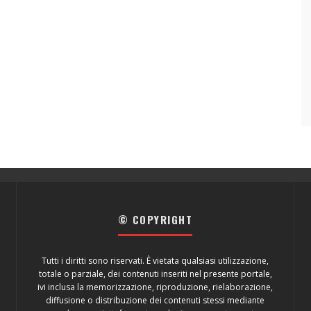
© COPYRIGHT
Tutti i diritti sono riservati. È vietata qualsiasi utilizzazione,
totale o parziale, dei contenuti inseriti nel presente portale,
ivi inclusa la memorizzazione, riproduzione, rielaborazione,
diffusione o distribuzione dei contenuti stessi mediante